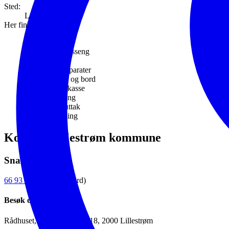
Sted:
Lillestrøm
Her finner du:
Vann basseng
Kunst
Lekeapparater
Benker og bord
Søppelkasse
Paviljong
Strømuttak
Belysning
Kontakt Lillestrøm kommune
Snakk med oss
66 93 80 00
(sentralbord)
Besøk oss
Rådhuset, Jonas Lies gate 18, 2000 Lillestrøm