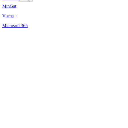
MinGat
Visma +
Microsoft 365