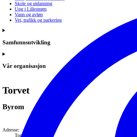
Skole og utdanning
Ung i Lillestrøm
Vann og avløp
Vei, trafikk og parkering
Samfunnsutvikling
Vår organisasjon
Torvet
Byrom
Adresse:
Torvet