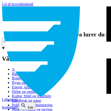
Gå til hovedinnhold
Hva lurer du p
Våre tjenester
Avfall og gjenvinning
Barnehage
Bolig og sosiale tjenester
Bygg og eiendom
Energi, klima og miljø
Helse og omsorg
Kultur, fritid og friluftsliv
Lillestrøm
Landbruk og natur
Politikk og administrasjon
kommune
Søk
Skatt, bevilling og næring