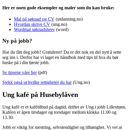
Her er noen gode eksempler og maler som du kan bruke:
Mal på søknad og CV
(utdanning.no)
Hvordan skrive CV
(ung.no)
Wordmal søknadsbrev
(word)
Ny på jobb?
Har du fått deg jobb? Gratulerer! Da er det nok en del nytt å sette
seg inn i. Derfor har vi laget en håndbok med tips til hva du bør
huske på i din første jobb.
Se tipsene våre her
(pdf)
Sjekk også ut hvilke rettigheter du har
(Ung.no)
Ung kafé på Husebylåven
Ung kafé er et kafétilbud på dagtid, driftet av Ung i jobb Lillestrøm.
Kaféen er åpen tirsdager og torsdager mellom klokka 11.00 og
13.30.
Jobb er viktig for mestring, selvstendighet og tilhørighet. Vi vet at