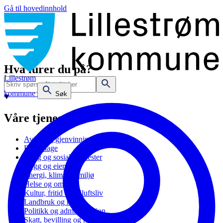
Gå til hovedinnhold
Hva lurer du på?
Lillestrøm
kommune
Søk
Våre tjenester
Avfall og gjenvinning
Barnehage
Bolig og sosiale tjenester
Bygg og eiendom
Energi, klima og miljø
Helse og omsorg
Kultur, fritid og friluftsliv
Landbruk og natur
Politikk og administrasjon
Skatt, bevilling og næring