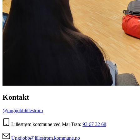
Kontakt
@ungijobblillestrom
Lillestrøm kommune ved Mai Tran:
93 67 32 68
Ungijobb@lillestrom.kommune.no