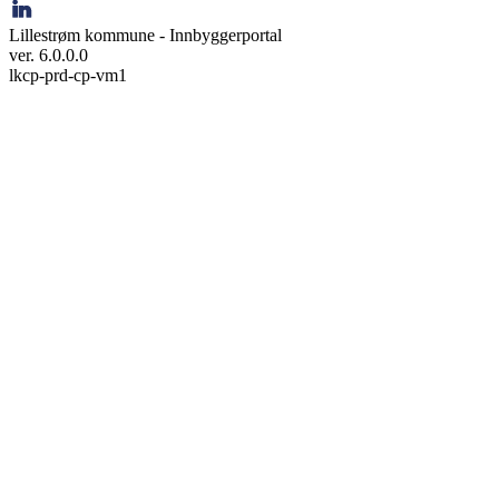
Lillestrøm kommune - Innbyggerportal
ver. 6.0.0.0
lkcp-prd-cp-vm1