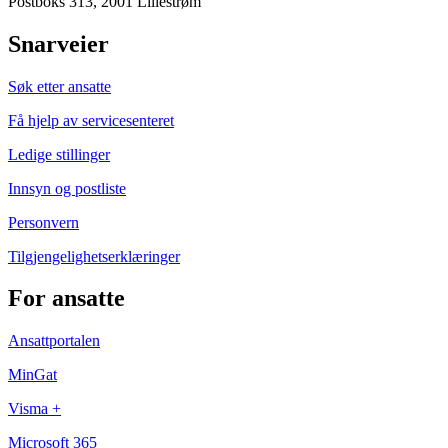
Postboks 313, 2001 Lillestrøm
Snarveier
Søk etter ansatte
Få hjelp av servicesenteret
Ledige stillinger
Innsyn og postliste
Personvern
Tilgjengelighetserklæringer
For ansatte
Ansattportalen
MinGat
Visma +
Microsoft 365