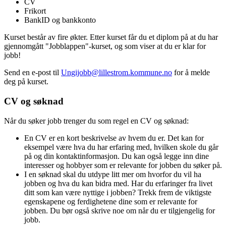
CV
Frikort
BankID og bankkonto
Kurset består av fire økter. Etter kurset får du et diplom på at du har
gjennomgått "Jobblappen"-kurset, og som viser at du er klar for
jobb!
Send en e-post til
Ungijobb@lillestrom.kommune.no
for å melde
deg på kurset.
CV og søknad
Når du søker jobb trenger du som regel en CV og søknad:
En CV er en kort beskrivelse av hvem du er. Det kan for
eksempel være hva du har erfaring med, hvilken skole du går
på og din kontaktinformasjon. Du kan også legge inn dine
interesser og hobbyer som er relevante for jobben du søker på.
I en søknad skal du utdype litt mer om hvorfor du vil ha
jobben og hva du kan bidra med. Har du erfaringer fra livet
ditt som kan være nyttige i jobben? Trekk frem de viktigste
egenskapene og ferdighetene dine som er relevante for
jobben. Du bør også skrive noe om når du er tilgjengelig for
jobb.