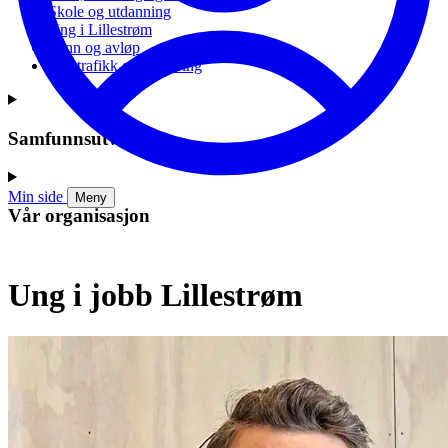
Skole og utdanning
Ung i Lillestrøm
Vann og avløp
Vei, trafikk og parkering
Samfunnsutvikling
Min side
Meny
Vår organisasjon
Ung i jobb Lillestrøm