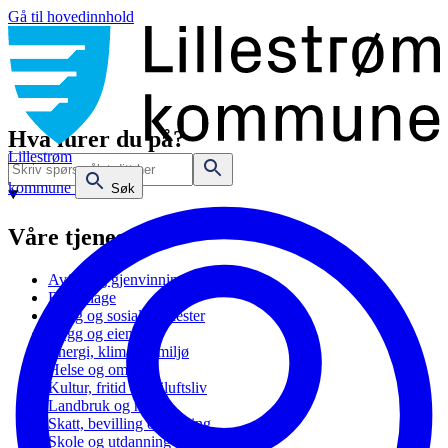
Gå til hovedinnhold
Hva lurer du på?
Lillestrøm
kommune
Søk
Våre tjenester
Avfall og gjenvinning
Barnehage
Bolig og sosiale tjenester
Bygg og eiendom
Energi, klima og miljø
Helse og omsorg
Kultur, fritid og friluftsliv
Landbruk og natur
Skatt, bevilling og næring
Skole og utdanning