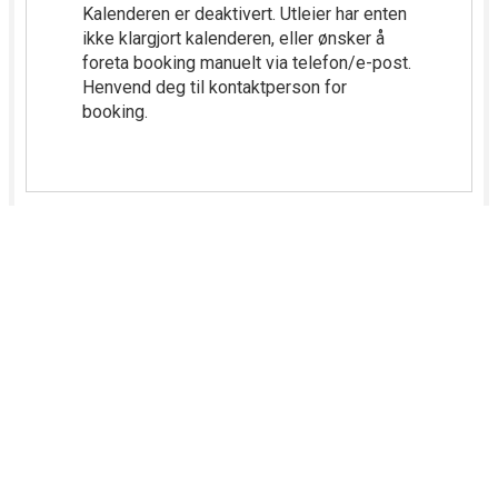
Kontakt Lillestrøm kommune
Snakk med oss
66 93 80 00
(sentralbord)
Besøk oss
Rådhuset, Jonas Lies gate 18, 2000 Lillestrøm
Skriv til oss