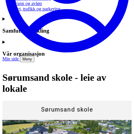
Vann og avløp
Vei, trafikk og parkering
Samfunnsutvikling
Vår organisasjon
Min side
Meny
Sørumsand skole - leie av
lokale