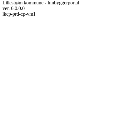
Lillestrøm kommune - Innbyggerportal
ver. 6.0.0.0
lkcp-prd-cp-vm1