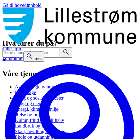
Gå til hovedinnhold
Hva lurer du på?
Lillestrøm
kommune
Søk
Våre tjenester
Avfall og gjenvinning
Barnehage
Bolig og sosiale tjenester
Bygg og eiendom
Energi, klima og miljø
Helse og omsorg
Kultur, fritid og friluftsliv
Landbruk og natur
Skatt, bevilling og næring
Skole og utdanning