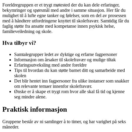
Foreldregruppen er et trygt møtested der du kan dele erfaringer,
bekymringer og spørsmål med andre i samme situasjon. Her får du
mulighet til å lufte egne tanker og følelser, som en del av prosessen
med å håndtere utfordringene knyttet til skolefravær. Samtidig får du
faglig støtte fra ansatte med kompetanse innen psykisk helse,
familieveiledning og skole.
Hva tilbyr vi?
Samtalegrupper ledet av dyktige og erfarne fagpersoner
Informasjon om årsaker til skolefravær og mulige tiltak
Erfaringsutveksling med andre foreldre
Tips til hvordan du kan støtte barnet ditt og samarbeide med
skolen
Det blir hentet inn fagpersoner fra ulike instanser som snakker
om relevante temaer innenfor skolefravær.
Ønske er å skape et trygt rom hvor alle skal få tid og kjenne
seg mindre alene.
Praktisk informasjon
Gruppene består av ni samlinger à to timer, og har varighet på seks
måneder.