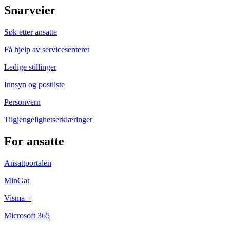
Snarveier
Søk etter ansatte
Få hjelp av servicesenteret
Ledige stillinger
Innsyn og postliste
Personvern
Tilgjengelighetserklæringer
For ansatte
Ansattportalen
MinGat
Visma +
Microsoft 365