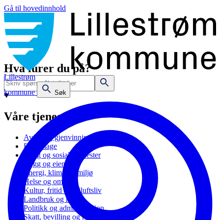
Gå til hovedinnhold
Hva lurer du på?
Lillestrøm
kommune
Søk
Våre tjenester
Avfall og gjenvinning
Barnehage
Bolig og sosiale tjenester
Bygg og eiendom
Energi, klima og miljø
Helse og omsorg
Kultur, fritid og friluftsliv
Landbruk og natur
Politikk og administrasjon
Skatt, bevilling og næring