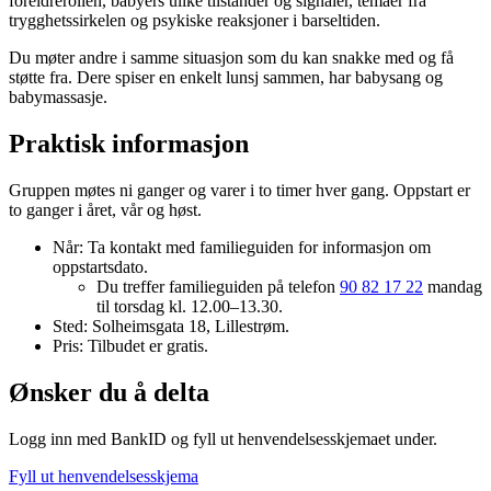
foreldrerollen, babyers ulike tilstander og signaler, temaer fra
trygghetssirkelen og psykiske reaksjoner i barseltiden.
Du møter andre i samme situasjon som du kan snakke med og få
støtte fra. Dere spiser en enkelt lunsj sammen, har babysang og
babymassasje.
Praktisk informasjon
Gruppen møtes ni ganger og varer i to timer hver gang. Oppstart er
to ganger i året, vår og høst.
Når: Ta kontakt med familieguiden for informasjon om
oppstartsdato.
Du treffer familieguiden på telefon
90 82 17 22
mandag
til torsdag kl. 12.00–13.30.
Sted:
Solheimsgata 18, Lillestrøm.
Pris: Tilbudet er gratis.
Ønsker du å delta
Logg inn med BankID og fyll ut henvendelsesskjemaet under.
Fyll ut henvendelsesskjema