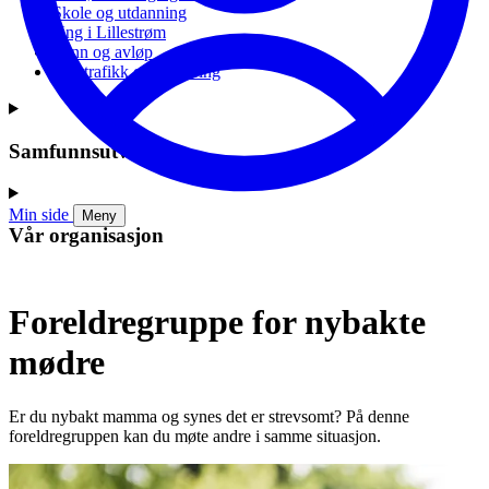
Skole og utdanning
Ung i Lillestrøm
Vann og avløp
Vei, trafikk og parkering
Samfunnsutvikling
Min side
Meny
Vår organisasjon
Foreldregruppe for nybakte
mødre
Er du nybakt mamma og synes det er strevsomt? På denne
foreldregruppen kan du møte andre i samme situasjon.