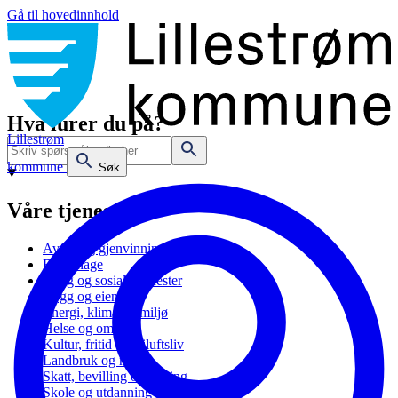
Gå til hovedinnhold
Hva lurer du på?
Lillestrøm
kommune
Søk
Våre tjenester
Avfall og gjenvinning
Barnehage
Bolig og sosiale tjenester
Bygg og eiendom
Energi, klima og miljø
Helse og omsorg
Kultur, fritid og friluftsliv
Landbruk og natur
Skatt, bevilling og næring
Skole og utdanning