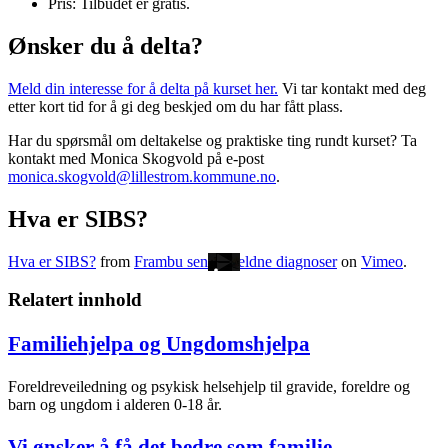
Pris: Tilbudet er gratis.
Ønsker du å delta?
Meld din interesse for å delta på kurset her.
Vi tar kontakt med deg
etter kort tid for å gi deg beskjed om du har fått plass.
Har du spørsmål om deltakelse og praktiske ting rundt kurset? Ta
kontakt med Monica Skogvold på e-post
monica.skogvold@lillestrom.kommune.no
.
Hva er SIBS?
Hva er SIBS?
from
Frambu senter sjeldne diagnoser
on
Vimeo
.
Relatert innhold
Familiehjelpa og Ungdomshjelpa
Foreldreveiledning og psykisk helsehjelp til gravide, foreldre og
barn og ungdom i alderen 0-18 år.
Vi ønsker å få det bedre som familie