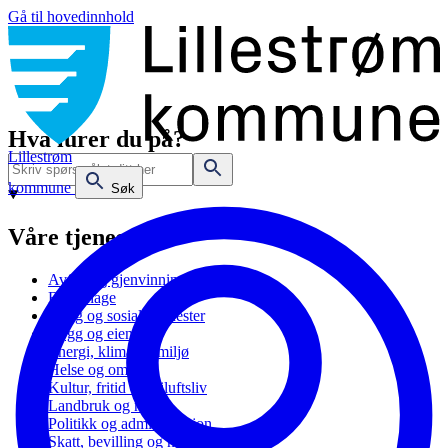
Gå til hovedinnhold
Hva lurer du på?
Lillestrøm
kommune
Søk
Våre tjenester
Avfall og gjenvinning
Barnehage
Bolig og sosiale tjenester
Bygg og eiendom
Energi, klima og miljø
Helse og omsorg
Kultur, fritid og friluftsliv
Landbruk og natur
Politikk og administrasjon
Skatt, bevilling og næring