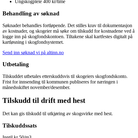
Ungskogpleie 400 kr/time
Behandling av søknad
Søknader behandles fortløpende. Det stilles krav til dokumentasjon
av kostnader, og skogeier må søke om tilskudd for kostnadene ved å
logge inn på skogfondskontoen. Tiltakene skal kartfestes digitalt på
kartløsning i skogfondsystemet.
Send inn søknad vi på altinn.no
Utbetaling
Tilskuddet utbetales etterskuddsvis til skogeiers skogfondskonto.
Frist for innsending til kommunen publiseres for næringen i
månedsskiftet november/desember.
Tilskudd til drift med hest
Det kan gis tilskudd til utkjøring av skogsvirke med hest.
Tilskuddssats
Inntil kr 50/m3.