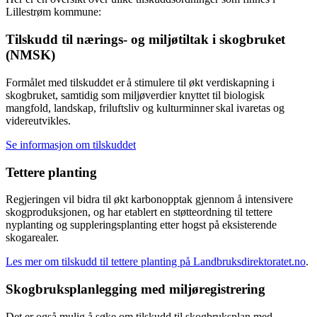
Lillestrøm kommune:
Tilskudd til nærings- og miljøtiltak i skogbruket
(NMSK)
Formålet med tilskuddet er å stimulere til økt verdiskapning i
skogbruket, samtidig som miljøverdier knyttet til biologisk
mangfold, landskap, friluftsliv og kulturminner skal ivaretas og
videreutvikles.
Se informasjon om tilskuddet
Tettere planting
Regjeringen vil bidra til økt karbonopptak gjennom å intensivere
skogproduksjonen, og har etablert en støtteordning til tettere
nyplanting og suppleringsplanting etter hogst på eksisterende
skogarealer.
Les mer om tilskudd til tettere planting på Landbruksdirektoratet.no
.
Skogbruksplanlegging med miljøregistrering
Det er også mulig å søke om tilskudd til skogbruksplan med