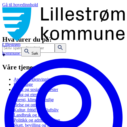
Gå til hovedinnhold
Hva lurer du på?
Lillestrøm
kommune
Søk
Våre tjenester
Avfall og gjenvinning
Barnehage
Bolig og sosiale tjenester
Bygg og eiendom
Energi, klima og miljø
Helse og omsorg
Kultur, fritid og friluftsliv
Landbruk og natur
Politikk og administrasjon
Skatt, bevilling og næring