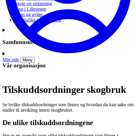
Skole og utdanning
Ung i Lillestrøm
Vann og avløp
Vei, trafikk og parkering
Samfunnsutvikling
Min side
Meny
Vår organisasjon
Tilskuddsordninger skogbruk
Se hvilke tilskuddsordninger som finnes og hvordan du kan søke om
midler til utvikling innen skogbruket.
De ulike tilskuddsordningene
Her er en oversikt over ulike tilskuddsordninger som finnes i