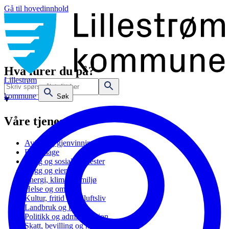
Gå til hovedinnhold
Hva lurer du på?
Lillestrøm
kommune
Søk
Våre tjenester
Avfall og gjenvinning
Barnehage
Bolig og sosiale tjenester
Bygg og eiendom
Energi, klima og miljø
Helse og omsorg
Kultur, fritid og friluftsliv
Landbruk og natur
Politikk og administrasjon
Skatt, bevilling og næring