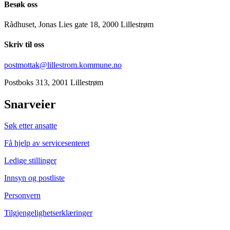
Besøk oss
Rådhuset, Jonas Lies gate 18, 2000 Lillestrøm
Skriv til oss
postmottak@lillestrom.kommune.no
Postboks 313, 2001 Lillestrøm
Snarveier
Søk etter ansatte
Få hjelp av servicesenteret
Ledige stillinger
Innsyn og postliste
Personvern
Tilgjengelighetserklæringer