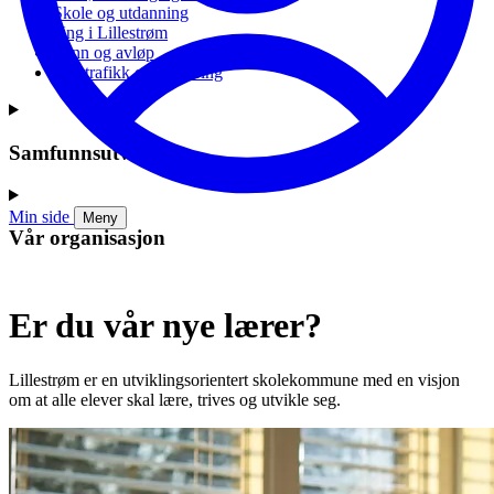
Skole og utdanning
Ung i Lillestrøm
Vann og avløp
Vei, trafikk og parkering
Samfunnsutvikling
Min side
Meny
Vår organisasjon
Er du vår nye lærer?
Lillestrøm er en utviklingsorientert skolekommune med en visjon
om at alle elever skal lære, trives og utvikle seg.