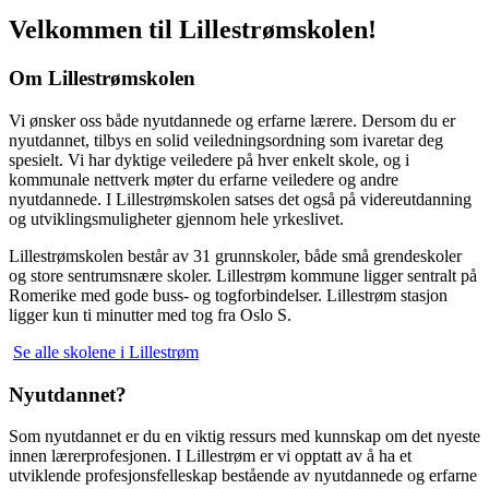
Velkommen til Lillestrømskolen!
Om Lillestrømskolen
Vi ønsker oss både nyutdannede og erfarne lærere. Dersom du er
nyutdannet, tilbys en solid veiledningsordning som ivaretar deg
spesielt. Vi har dyktige veiledere på hver enkelt skole, og i
kommunale nettverk møter du erfarne veiledere og andre
nyutdannede. I Lillestrømskolen satses det også på videreutdanning
og utviklingsmuligheter gjennom hele yrkeslivet.
Lillestrømskolen består av 31 grunnskoler, både små grendeskoler
og store sentrumsnære skoler. Lillestrøm kommune ligger sentralt på
Romerike med gode buss- og togforbindelser. Lillestrøm stasjon
ligger kun ti minutter med tog fra Oslo S.
Se alle skolene i Lillestrøm
Nyutdannet?
Som nyutdannet er du en viktig ressurs med kunnskap om det nyeste
innen lærerprofesjonen. I Lillestrøm er vi opptatt av å ha et
utviklende profesjonsfelleskap bestående av nyutdannede og erfarne