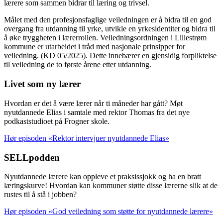
lærere som sammen bidrar til læring og trivsel.
Målet med den profesjonsfaglige veiledningen er å bidra til en god
overgang fra utdanning til yrke, utvikle en yrkesidentitet og bidra til
å øke tryggheten i lærerrollen. Veiledningsordningen i Lillestrøm
kommune er utarbeidet i tråd med nasjonale prinsipper for
veiledning. (KD 05/2025). Dette innebærer en gjensidig forpliktelse
til veiledning de to første årene etter utdanning.
Livet som ny lærer
Hvordan er det å være lærer når ti måneder har gått? Møt
nyutdannede Elias i samtale med rektor Thomas fra det nye
podkaststudioet på Frogner skole.
Hør episoden «Rektor intervjuer nyutdannede Elias»
SELLpodden
Nyutdannede lærere kan oppleve et praksissjokk og ha en bratt
læringskurve! Hvordan kan kommuner støtte disse lærerne slik at de
rustes til å stå i jobben?
Hør episoden «God veiledning som støtte for nyutdannede lærere»