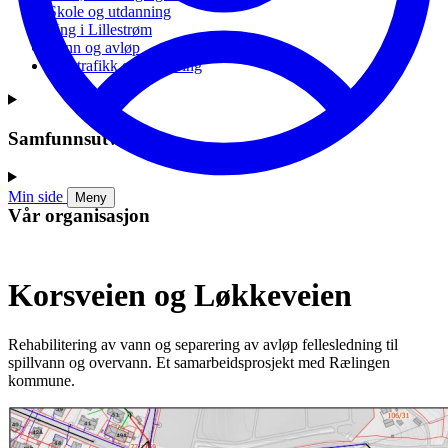
Skole og utdanning
Ung i Lillestrøm
Vann og avløp
Vei, trafikk og parkering
Samfunnsutvikling
Min side
Meny
Vår organisasjon
Korsveien og Løkkeveien
Rehabilitering av vann og separering av avløp fellesledning til
spillvann og overvann. Et samarbeidsprosjekt med Rælingen
kommune.