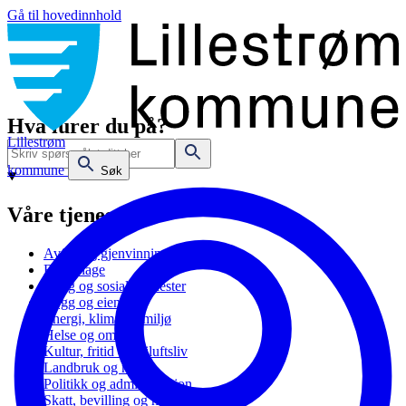
Gå til hovedinnhold
Hva lurer du på?
Lillestrøm
kommune
Søk
Våre tjenester
Avfall og gjenvinning
Barnehage
Bolig og sosiale tjenester
Bygg og eiendom
Energi, klima og miljø
Helse og omsorg
Kultur, fritid og friluftsliv
Landbruk og natur
Politikk og administrasjon
Skatt, bevilling og næring