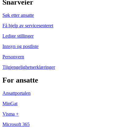
Snarveier
Søk etter ansatte
Få hjelp av servicesenteret
Ledige stillinger
Innsyn og postliste
Personvern
Tilgjengelighetserklæringer
For ansatte
Ansattportalen
MinGat
Visma +
Microsoft 365