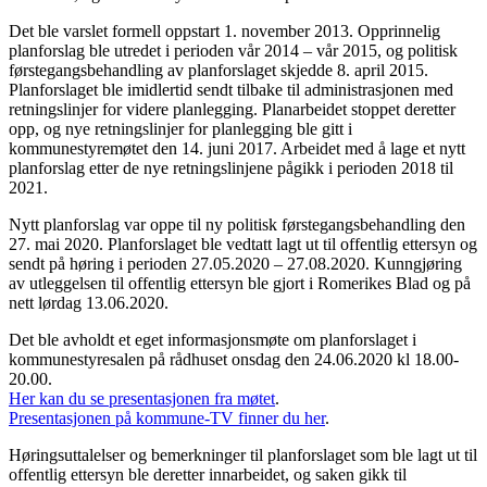
Det ble varslet formell oppstart 1. november 2013. Opprinnelig
planforslag ble utredet i perioden vår 2014 – vår 2015, og politisk
førstegangsbehandling av planforslaget skjedde 8. april 2015.
Planforslaget ble imidlertid sendt tilbake til administrasjonen med
retningslinjer for videre planlegging. Planarbeidet stoppet deretter
opp, og nye retningslinjer for planlegging ble gitt i
kommunestyremøtet den 14. juni 2017. Arbeidet med å lage et nytt
planforslag etter de nye retningslinjene pågikk i perioden 2018 til
2021.
Nytt planforslag var oppe til ny politisk førstegangsbehandling den
27. mai 2020. Planforslaget ble vedtatt lagt ut til offentlig ettersyn og
sendt på høring i perioden 27.05.2020 – 27.08.2020. Kunngjøring
av utleggelsen til offentlig ettersyn ble gjort i Romerikes Blad og på
nett lørdag 13.06.2020.
Det ble avholdt et eget informasjonsmøte om planforslaget i
kommunestyresalen på rådhuset onsdag den 24.06.2020 kl 18.00-
20.00.
Her kan du se presentasjonen fra møtet
.
Presentasjonen på kommune-TV finner du her
.
Høringsuttalelser og bemerkninger til planforslaget som ble lagt ut til
offentlig ettersyn ble deretter innarbeidet, og saken gikk til