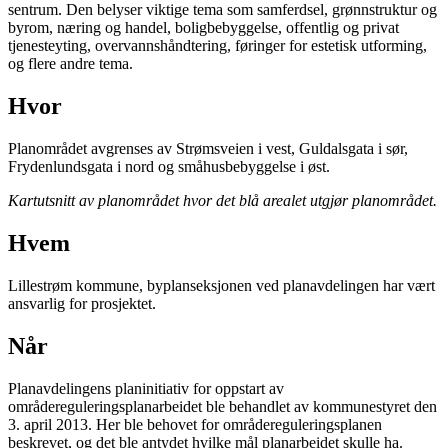
sentrum. Den belyser viktige tema som samferdsel, grønnstruktur og
byrom, næring og handel, boligbebyggelse, offentlig og privat
tjenesteyting, overvannshåndtering, føringer for estetisk utforming,
og flere andre tema.
Hvor
Planområdet avgrenses av Strømsveien i vest, Guldalsgata i sør,
Frydenlundsgata i nord og småhusbebyggelse i øst.
Kartutsnitt av planområdet hvor det blå arealet utgjør planområdet.
Hvem
Lillestrøm kommune, byplanseksjonen ved planavdelingen har vært
ansvarlig for prosjektet.
Når
Planavdelingens planinitiativ for oppstart av
områdereguleringsplanarbeidet ble behandlet av kommunestyret den
3. april 2013. Her ble behovet for områdereguleringsplanen
beskrevet, og det ble antydet hvilke mål planarbeidet skulle ha.