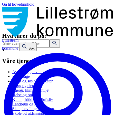
Gå til hovedinnhold
Hva lurer du på?
Lillestrøm
kommune
Søk
Våre tjenester
Avfall og gjenvinning
Barnehage
Bolig og sosiale tjenester
Bygg og eiendom
Energi, klima og miljø
Helse og omsorg
Kultur, fritid og friluftsliv
Landbruk og natur
Skatt, bevilling og næring
Skole og utdanning