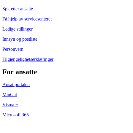
Søk etter ansatte
Få hjelp av servicesenteret
Ledige stillinger
Innsyn og postliste
Personvern
Tilgjengelighetserklæringer
For ansatte
Ansattportalen
MinGat
Visma +
Microsoft 365