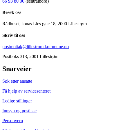
66 93 80 00
(sentralbord)
Besøk oss
Rådhuset, Jonas Lies gate 18, 2000 Lillestrøm
Skriv til oss
postmottak@lillestrom.kommune.no
Postboks 313, 2001 Lillestrøm
Snarveier
Søk etter ansatte
Få hjelp av servicesenteret
Ledige stillinger
Innsyn og postliste
Personvern