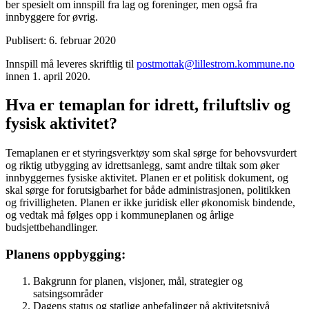
ber spesielt om innspill fra lag og foreninger, men også fra
innbyggere for øvrig.
Publisert: 6. februar 2020
Innspill må leveres skriftlig til
postmottak@lillestrom.kommune.no
innen 1. april 2020.
Hva er temaplan for idrett, friluftsliv og
fysisk aktivitet?
Temaplanen er et styringsverktøy som skal sørge for behovsvurdert
og riktig utbygging av idrettsanlegg, samt andre tiltak som øker
innbyggernes fysiske aktivitet. Planen er et politisk dokument, og
skal sørge for forutsigbarhet for både administrasjonen, politikken
og frivilligheten. Planen er ikke juridisk eller økonomisk bindende,
og vedtak må følges opp i kommuneplanen og årlige
budsjettbehandlinger.
Planens oppbygging:
Bakgrunn for planen, visjoner, mål, strategier og
satsingsområder
Dagens status og statlige anbefalinger på aktivitetsnivå