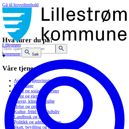
Gå til hovedinnhold
Hva lurer du på?
Lillestrøm
kommune
Søk
Våre tjenester
Avfall og gjenvinning
Barnehage
Bolig og sosiale tjenester
Bygg og eiendom
Energi, klima og miljø
Helse og omsorg
Kultur, fritid og friluftsliv
Landbruk og natur
Politikk og administrasjon
Skatt, bevilling og næring