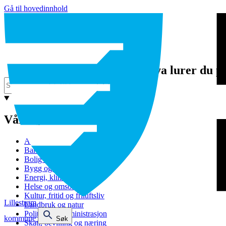
Gå til hovedinnhold
Hva lurer du p
Våre tjenester
Avfall og gjenvinning
Barnehage
Bolig og sosiale tjenester
Bygg og eiendom
Energi, klima og miljø
Helse og omsorg
Kultur, fritid og friluftsliv
Lillestrøm
Landbruk og natur
Politikk og administrasjon
kommune
Søk
Skatt, bevilling og næring