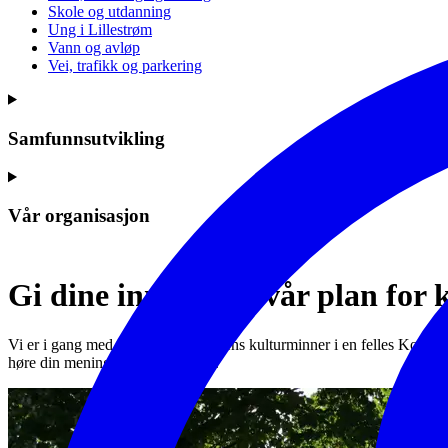
Skole og utdanning
Ung i Lillestrøm
Vann og avløp
Vei, trafikk og parkering
Samfunnsutvikling
Vår organisasjon
Gi dine innspill til vår plan fo
Vi er i gang med å samle kommunens kulturminner i en felles Kommunede
høre din mening! Frist 1.11.2024.