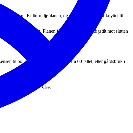
ktig å få frem i Kulturmiljøplanen, og er det bekymringer knyttet til
et som vi legger frem. Planen forventes å være ferdigstilt mot slutten
er, til boligblokker i Lillestrøm by fra 60-tallet, eller gårdsbruk i
an for forvaltningen av disse.