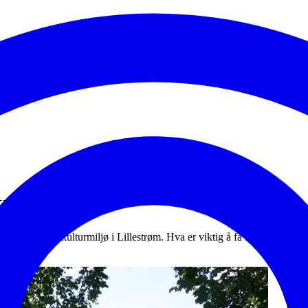
r kulturminner
lplan for kulturmiljø i Lillestrøm. Hva er viktig å få frem i planen, og