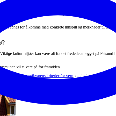
på bakgrunn av
planene for de tre tidlige kommunene.
tfordringer knyttet til vern og forvaltning av kulturminner. Hva er det vi
der det åpnes for å komme med konkrete innspill og merknader til forslag
jø?
ktige kulturmiljøer kan være alt fra det fredede anlegget på Fetsund Lens
kommunen vil ta vare på for framtiden.
andskap etter
Riksantikvarens kriterier for vern
, og det legges fram en pl