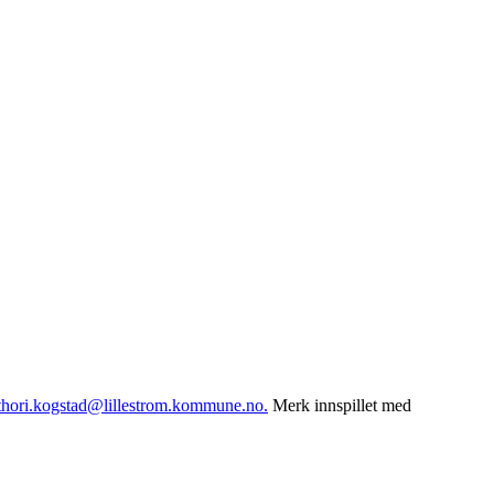
thori.kogstad@lillestrom.kommune.no.
Merk innspillet med