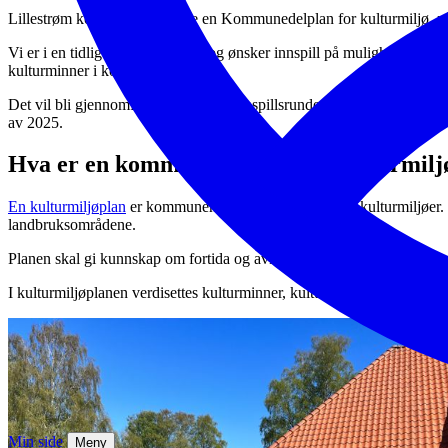
Lillestrøm kommune skal lage en Kommunedelplan for kulturmiljø, 
Vi er i en tidlig fase av arbeidet og ønsker innspill på muligheter og u
kulturminner i kommunen?
Det vil bli gjennomført en offentlig innspillsrunde i midten av 2025, 
av 2025.
Hva er en kommunedelplan for kulturmil
En kulturmiljøplan
er kommunens oversikt over viktige kulturmiljøer. Vi
landbruksområdene.
Planen skal gi kunnskap om fortida og avklarer hvilke kulturmiljøer 
I kulturmiljøplanen verdisettes kulturminner, kulturmiljøer og kulturl
Min side
Meny