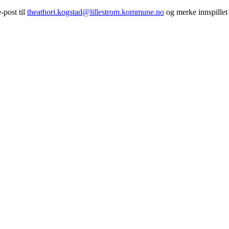
-post til
theathori.kogstad@lillestrom.kommune.no
og merke innspille