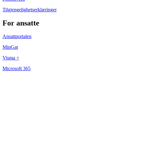
Tilgjengelighetserklæringer
For ansatte
Ansattportalen
MinGat
Visma +
Microsoft 365