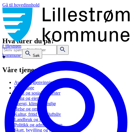
Gå til hovedinnhold
Hva lurer du på?
Lillestrøm
kommune
Søk
Våre tjenester
Avfall og gjenvinning
Barnehage
Bolig og sosiale tjenester
Bygg og eiendom
Energi, klima og miljø
Helse og omsorg
Kultur, fritid og friluftsliv
Landbruk og natur
Politikk og administrasjon
Skatt, bevilling og næring