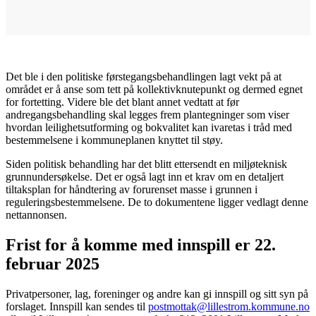
Det ble i den politiske førstegangsbehandlingen lagt vekt på at
området er å anse som tett på kollektivknutepunkt og dermed egnet
for fortetting. Videre ble det blant annet vedtatt at før
andregangsbehandling skal legges frem plantegninger som viser
hvordan leilighetsutforming og bokvalitet kan ivaretas i tråd med
bestemmelsene i kommuneplanen knyttet til støy.
Siden politisk behandling har det blitt ettersendt en miljøteknisk
grunnundersøkelse. Det er også lagt inn et krav om en detaljert
tiltaksplan for håndtering av forurenset masse i grunnen i
reguleringsbestemmelsene. De to dokumentene ligger vedlagt denne
nettannonsen.
Frist for å komme med innspill er 22.
februar 2025
Privatpersoner, lag, foreninger og andre kan gi innspill og sitt syn på
forslaget. Innspill kan sendes til
postmottak@lillestrom.kommune.no