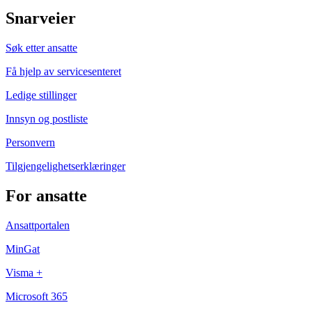
Snarveier
Søk etter ansatte
Få hjelp av servicesenteret
Ledige stillinger
Innsyn og postliste
Personvern
Tilgjengelighetserklæringer
For ansatte
Ansattportalen
MinGat
Visma +
Microsoft 365