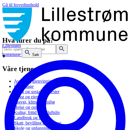
Gå til hovedinnhold
Hva lurer du på?
Lillestrøm
kommune
Søk
Våre tjenester
Avfall og gjenvinning
Barnehage
Bolig og sosiale tjenester
Bygg og eiendom
Energi, klima og miljø
Helse og omsorg
Kultur, fritid og friluftsliv
Landbruk og natur
Skatt, bevilling og næring
Skole og utdanning