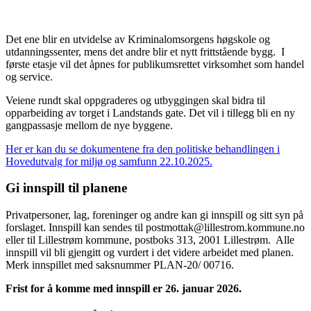
Det ene blir en utvidelse av Kriminalomsorgens høgskole og
utdanningssenter, mens det andre blir et nytt frittstående bygg. I
første etasje vil det åpnes for publikumsrettet virksomhet som handel
og service.
Veiene rundt skal oppgraderes og utbyggingen skal bidra til
opparbeiding av torget i Landstands gate. Det vil i tillegg bli en ny
gangpassasje mellom de nye byggene.
Her er kan du se dokumentene fra den politiske behandlingen i
Hovedutvalg for miljø og samfunn 22.10.2025.
Gi innspill til planene
Privatpersoner, lag, foreninger og andre kan gi innspill og sitt syn på
forslaget. Innspill kan sendes til postmottak@lillestrom.kommune.no
eller til Lillestrøm kommune, postboks 313, 2001 Lillestrøm. Alle
innspill vil bli gjengitt og vurdert i det videre arbeidet med planen.
Merk innspillet med saksnummer PLAN-20/ 00716.
Frist for å komme med innspill er 26. januar 2026.