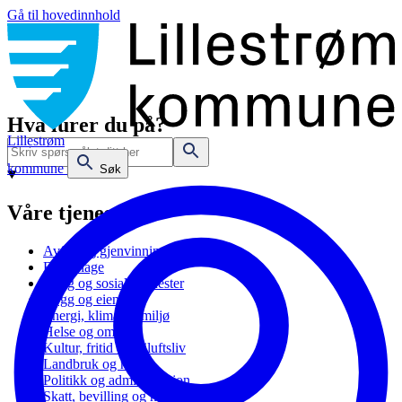
Gå til hovedinnhold
Hva lurer du på?
Lillestrøm
kommune
Søk
Våre tjenester
Avfall og gjenvinning
Barnehage
Bolig og sosiale tjenester
Bygg og eiendom
Energi, klima og miljø
Helse og omsorg
Kultur, fritid og friluftsliv
Landbruk og natur
Politikk og administrasjon
Skatt, bevilling og næring