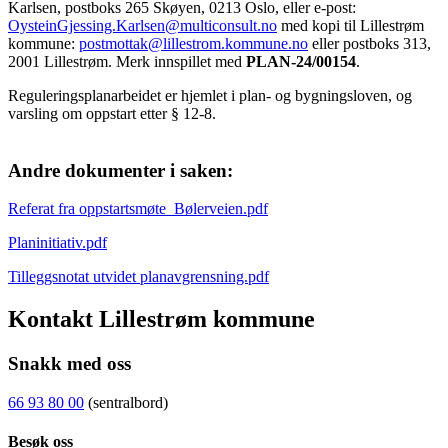
Karlsen, postboks 265 Skøyen, 0213 Oslo, eller e-post:
OysteinGjessing.Karlsen@multiconsult.no
med kopi til Lillestrøm
kommune:
postmottak@lillestrom.kommune.no
eller postboks 313,
2001 Lillestrøm. Merk innspillet med
PLAN-24/00154
.
Reguleringsplanarbeidet er hjemlet i plan- og bygningsloven, og
varsling om oppstart etter § 12-8.
Andre dokumenter i saken:
Referat fra oppstartsmøte_Bølerveien.pdf
Planinitiativ.pdf
Tilleggsnotat utvidet planavgrensning.pdf
Kontakt Lillestrøm kommune
Snakk med oss
66 93 80 00
(sentralbord)
Besøk oss