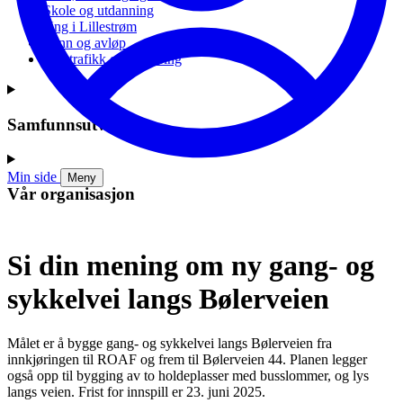
Skole og utdanning
Ung i Lillestrøm
Vann og avløp
Vei, trafikk og parkering
Samfunnsutvikling
Min side
Meny
Vår organisasjon
Si din mening om ny gang- og
sykkelvei langs Bølerveien
Målet er å bygge gang- og sykkelvei langs Bølerveien fra
innkjøringen til ROAF og frem til Bølerveien 44. Planen legger
også opp til bygging av to holdeplasser med busslommer, og lys
langs veien. Frist for innspill er 23. juni 2025.