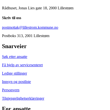
Rådhuset, Jonas Lies gate 18, 2000 Lillestrøm
Skriv til oss
postmottak@lillestrom.kommune.no
Postboks 313, 2001 Lillestrøm
Snarveier
Søk etter ansatte
Få hjelp av servicesenteret
Ledige stillinger
Innsyn og postliste
Personvern
Tilgjengelighetserklæringer
For ansatte