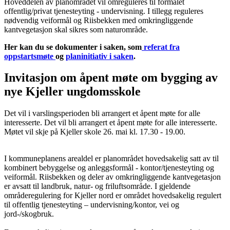
Hoveddelen av planområdet vil omreguleres til formålet
offentlig/privat tjenesteyting - undervisning. I tillegg reguleres
nødvendig veiformål og Riisbekken med omkringliggende
kantvegetasjon skal sikres som naturområde.
Her kan du se dokumenter i saken, som
referat fra
oppstartsmøte
og
planinitiativ i saken
.
Invitasjon om åpent møte om bygging av
nye Kjeller ungdomsskole
Det vil i varslingsperioden bli arrangert et åpent møte for alle
interesserte. Det vil bli arrangert et åpent møte for alle interesserte.
Møtet vil skje på Kjeller skole 26. mai kl. 17.30 - 19.00.
I kommuneplanens arealdel er planområdet hovedsakelig satt av til
kombinert bebyggelse og anleggsformål - kontor/tjenesteyting og
veiformål. Riisbekken og deler av omkringliggende kantvegetasjon
er avsatt til landbruk, natur- og friluftsområde. I gjeldende
områderegulering for Kjeller nord er området hovedsakelig regulert
til offentlig tjenesteyting – undervisning/kontor, vei og
jord-/skogbruk.