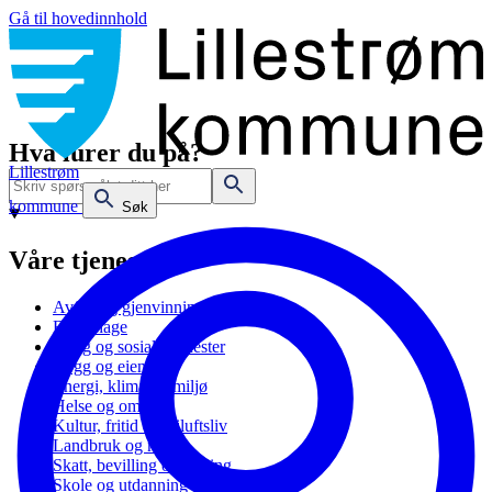
Gå til hovedinnhold
Hva lurer du på?
Lillestrøm
kommune
Søk
Våre tjenester
Avfall og gjenvinning
Barnehage
Bolig og sosiale tjenester
Bygg og eiendom
Energi, klima og miljø
Helse og omsorg
Kultur, fritid og friluftsliv
Landbruk og natur
Skatt, bevilling og næring
Skole og utdanning