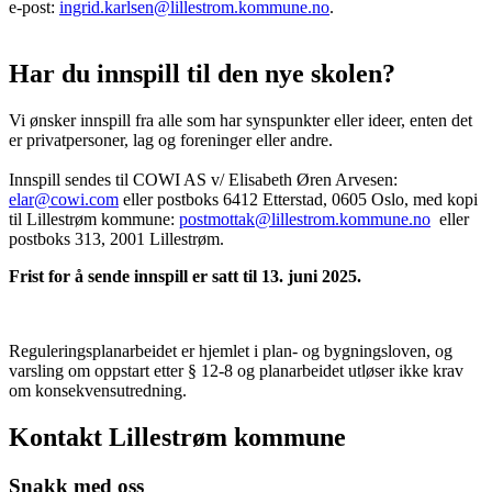
e-post:
ingrid.karlsen@lillestrom.kommune.no
.
Har du innspill til den nye skolen?
Vi ønsker innspill fra alle som har synspunkter eller ideer, enten det
er privatpersoner, lag og foreninger eller andre.
Innspill sendes til COWI AS v/ Elisabeth Øren Arvesen:
elar@cowi.com
eller postboks 6412 Etterstad, 0605 Oslo, med kopi
til Lillestrøm kommune:
postmottak@lillestrom.kommune.no
eller
postboks 313, 2001 Lillestrøm.
Frist for å sende innspill er satt til 13. juni 2025.
Reguleringsplanarbeidet er hjemlet i plan- og bygningsloven, og
varsling om oppstart etter § 12-8 og planarbeidet utløser ikke krav
om konsekvensutredning.
Kontakt Lillestrøm kommune
Snakk med oss