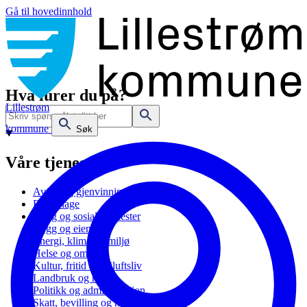
Gå til hovedinnhold
Hva lurer du på?
Lillestrøm
kommune
Søk
Våre tjenester
Avfall og gjenvinning
Barnehage
Bolig og sosiale tjenester
Bygg og eiendom
Energi, klima og miljø
Helse og omsorg
Kultur, fritid og friluftsliv
Landbruk og natur
Politikk og administrasjon
Skatt, bevilling og næring