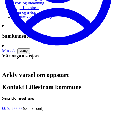
Skole og utdanning
Ung i Lillestrøm
Vann og avløp
Vei, trafikk og parkering
Samfunnsutvikling
Min side
Meny
Vår organisasjon
Arkiv varsel om oppstart
Kontakt Lillestrøm kommune
Snakk med oss
66 93 80 00
(sentralbord)