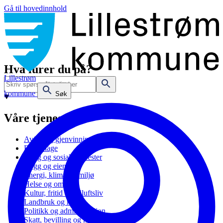
Gå til hovedinnhold
Hva lurer du på?
Lillestrøm
kommune
Søk
Våre tjenester
Avfall og gjenvinning
Barnehage
Bolig og sosiale tjenester
Bygg og eiendom
Energi, klima og miljø
Helse og omsorg
Kultur, fritid og friluftsliv
Landbruk og natur
Politikk og administrasjon
Skatt, bevilling og næring