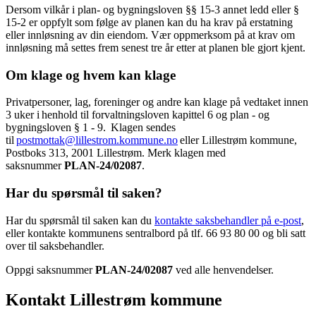
Dersom vilkår i plan- og bygningsloven §§ 15-3 annet ledd eller §
15-2 er oppfylt som følge av planen kan du ha krav på erstatning
eller innløsning av din eiendom. Vær oppmerksom på at krav om
innløsning må settes frem senest tre år etter at planen ble gjort kjent.
Om klage og hvem kan klage
Privatpersoner, lag, foreninger og andre kan klage på vedtaket innen
3 uker i henhold til forvaltningsloven kapittel 6 og plan - og
bygningsloven § 1 - 9. Klagen sendes
til
postmottak@lillestrom.kommune.no
eller Lillestrøm kommune,
Postboks 313, 2001 Lillestrøm. Merk klagen med
saksnummer
PLAN-24/02087
.
Har du spørsmål til saken?
Har du spørsmål til saken kan du
kontakte saksbehandler på e-post
,
eller kontakte kommunens sentralbord på tlf. 66 93 80 00 og bli satt
over til saksbehandler.
Oppgi saksnummer
PLAN-24/02087
ved alle henvendelser.
Kontakt Lillestrøm kommune