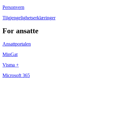
Personvern
Tilgjengelighetserklæringer
For ansatte
Ansattportalen
MinGat
Visma +
Microsoft 365