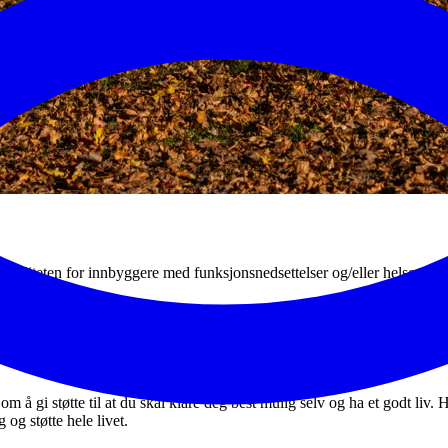
livskvaliteten for innbyggere med funksjonsnedsettelser og/eller helseut
alle aldre.
 deltakelse og evne til å mestre eget liv. Det skal legges til rette for
å gi støtte til at du skal klare deg best mulig selv og ha et godt liv. H
og støtte hele livet.