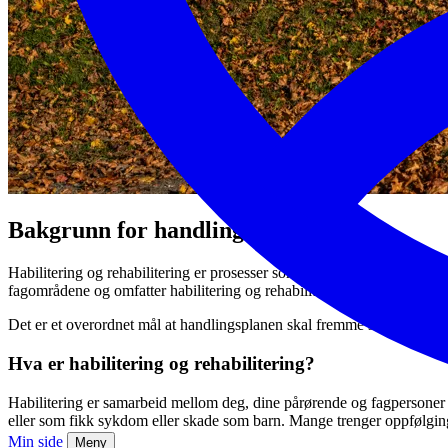
Bakgrunn for handlingsplanen
Habilitering og rehabilitering er prosesser som bidrar til å forbedre 
fagområdene og omfatter habilitering og rehabilitering av innbyggere i 
Det er et overordnet mål at handlingsplanen skal fremme selvstendighet,
Hva er habilitering og rehabilitering?
Habilitering er samarbeid mellom deg, dine pårørende og fagpersoner om 
eller som fikk sykdom eller skade som barn. Mange trenger oppfølging 
Min side
Meny