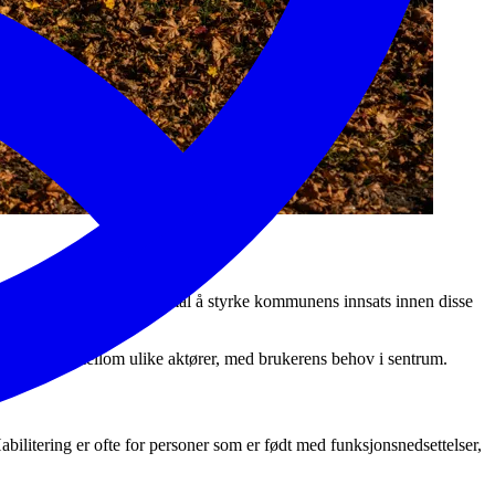
fordringer. Planen har som mål å styrke kommunens innsats innen disse
 et samarbeid mellom ulike aktører, med brukerens behov i sentrum.
abilitering er ofte for personer som er født med funksjonsnedsettelser,