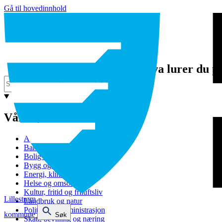
Gå til hovedinnhold
Hva lurer du p
Våre tjenester
Avfall og gjenvinning
Barnehage
Bolig og sosiale tjenester
Bygg og eiendom
Energi, klima og miljø
Helse og omsorg
Kultur, fritid og friluftsliv
Lillestrøm
Landbruk og natur
Politikk og administrasjon
kommune
Søk
Skatt, bevilling og næring