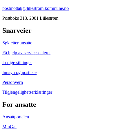
postmottak@lillestrom.kommune.no
Postboks 313, 2001 Lillestrøm
Snarveier
Søk etter ansatte
Få hjelp av servicesenteret
Ledige stillinger
Innsyn og postliste
Personvern
Tilgjengelighetserklæringer
For ansatte
Ansattportalen
MinGat