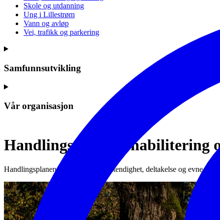
Skole og utdanning
Ung i Lillestrøm
Vann og avløp
Vei, trafikk og parkering
Samfunnsutvikling
Vår organisasjon
Handlingsplan for habilitering o
Handlingsplanen skal fremme selvstendighet, deltakelse og evne til å m