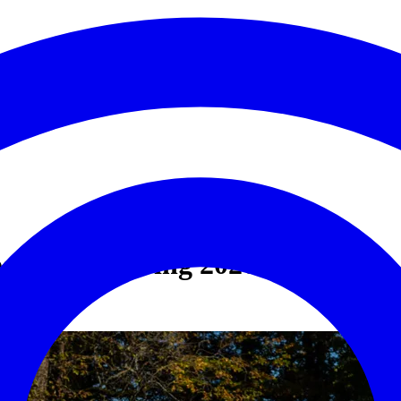
g rehabilitering 2026 - 2029
estre eget liv.