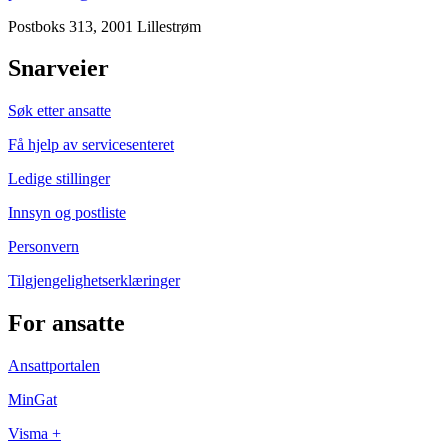
Postboks 313, 2001 Lillestrøm
Snarveier
Søk etter ansatte
Få hjelp av servicesenteret
Ledige stillinger
Innsyn og postliste
Personvern
Tilgjengelighetserklæringer
For ansatte
Ansattportalen
MinGat
Visma +