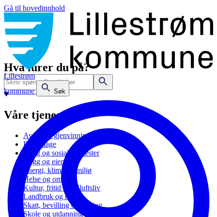
Gå til hovedinnhold
Hva lurer du på?
Lillestrøm
kommune
Søk
Våre tjenester
Avfall og gjenvinning
Barnehage
Bolig og sosiale tjenester
Bygg og eiendom
Energi, klima og miljø
Helse og omsorg
Kultur, fritid og friluftsliv
Landbruk og natur
Skatt, bevilling og næring
Skole og utdanning