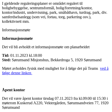
I gjeldende reguleringsplaner er området regulert til
boligbebyggelse, sentrumsformål, bolig/forretning/kontor,
kontor/industri, undervisning, park, småbåthavn, turdrag, park, div.
samferdselsanlegg (som vei, fortau, torg, parkering osv.),
kollektivnett mm.
Informasjonsmøte
Informasjonsmøte
Det vil bli avholdt et informasjonsmøte om planarbeidet
Tid:
01.11.2023 kl.18:00
Sted:
Sørumsand Misjonshus, Bekkedroga 5, 1920 Sørumsand
Møtet avholdes fysisk med mulighet for å følge det på Teams
ved å
følge denne linken
Åpent kontor
Det vil være åpent kontor tirsdag 07.11.2023 fra kl.09:00 til 15:30 i
møterom Kuskerud A220, Vektergården, Sørumsandveien 77, 1920
Sørumsand