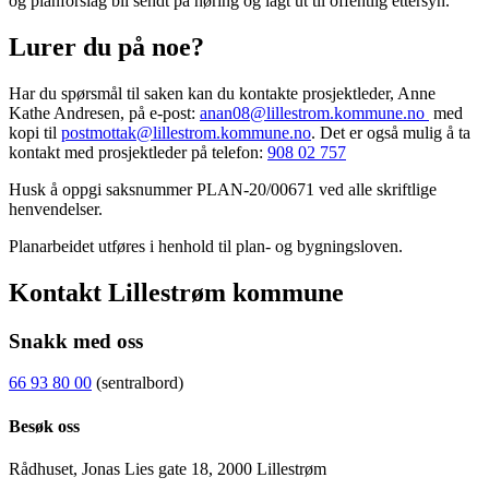
og planforslag bli sendt på høring og lagt ut til offentlig ettersyn.
Lurer du på noe?
Har du spørsmål til saken kan du kontakte prosjektleder, Anne
Kathe Andresen, på e-post:
anan08@lillestrom.kommune.no
med
kopi til
postmottak@lillestrom.kommune.no
. Det er også mulig å ta
kontakt med prosjektleder på telefon:
908 02 757
Husk å oppgi saksnummer PLAN-20/00671 ved alle skriftlige
henvendelser.
Planarbeidet utføres i henhold til plan- og bygningsloven.
Kontakt Lillestrøm kommune
Snakk med oss
66 93 80 00
(sentralbord)
Besøk oss
Rådhuset, Jonas Lies gate 18, 2000 Lillestrøm