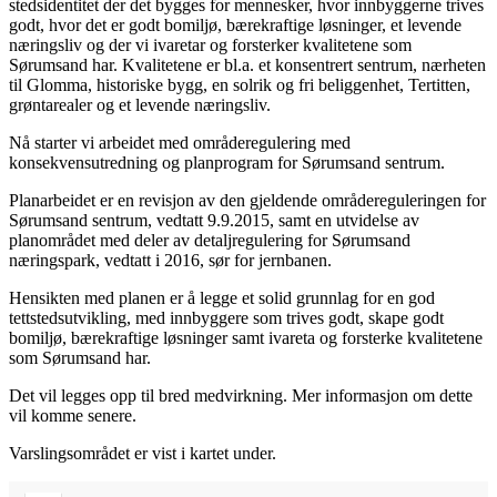
stedsidentitet der det bygges for mennesker, hvor innbyggerne trives
godt, hvor det er godt bomiljø, bærekraftige løsninger, et levende
næringsliv og der vi ivaretar og forsterker kvalitetene som
Sørumsand har. Kvalitetene er bl.a. et konsentrert sentrum, nærheten
til Glomma, historiske bygg, en solrik og fri beliggenhet, Tertitten,
grøntarealer og et levende næringsliv.
Nå starter vi arbeidet med områderegulering med
konsekvensutredning og planprogram for Sørumsand sentrum.
Planarbeidet er en revisjon av den gjeldende områdereguleringen for
Sørumsand sentrum, vedtatt 9.9.2015, samt en utvidelse av
planområdet med deler av detaljregulering for Sørumsand
næringspark, vedtatt i 2016, sør for jernbanen.
Hensikten med planen er å legge et solid grunnlag for en god
tettstedsutvikling, med innbyggere som trives godt, skape godt
bomiljø, bærekraftige løsninger samt ivareta og forsterke kvalitetene
som Sørumsand har.
Det vil legges opp til bred medvirkning. Mer informasjon om dette
vil komme senere.
Varslingsområdet er vist i kartet under.