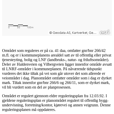
Området som reguleres er på ca. 41 daa, omfatter gnr/bnr 266/42
m.fl. og er i kommuneplanens arealdel satt av til offentlig eller privat
tjenesteyting, bolig og LNF (landbruks-, natur- og friluftsområder).
Deler av Haldenveien og Vilbergveien ligger innenfor område avsatt
til LNRF-områder i kommuneplanen. På nåværende tidspunkt
vurderes det ikke tiltak på vei som går utover det som allerede er
veiområder i dag. Planområdet omfatter områder som i dag er dyrket
mark. Tiltak innenfor gnr/bnr 266/6 og 266/11, som er dyrket mark,
vil bli vurdert som en del av planprosessen.
Området er regulert gjennom eldre reguleringsplan fra 12.03.92. I
gjeldene reguleringsplan er planområdet regulert til offentlig bygg-
undervisning, forretning/kontor, kjørevei og annen veigrunn. Denne
reguleringsplanen må oppdateres.