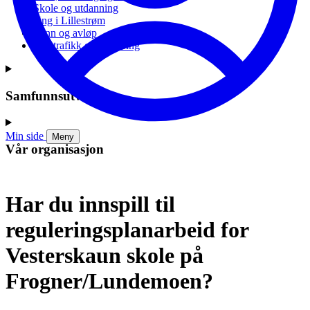
Skole og utdanning
Ung i Lillestrøm
Vann og avløp
Vei, trafikk og parkering
Samfunnsutvikling
Min side
Meny
Vår organisasjon
Har du innspill til
reguleringsplanarbeid for
Vesterskaun skole på
Frogner/Lundemoen?