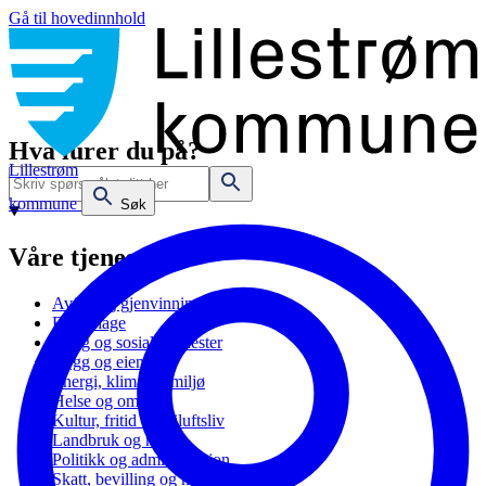
Gå til hovedinnhold
Hva lurer du på?
Lillestrøm
kommune
Søk
Våre tjenester
Avfall og gjenvinning
Barnehage
Bolig og sosiale tjenester
Bygg og eiendom
Energi, klima og miljø
Helse og omsorg
Kultur, fritid og friluftsliv
Landbruk og natur
Politikk og administrasjon
Skatt, bevilling og næring