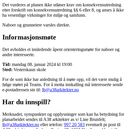
Det vurderes at planen ikke utløser krav om konsekvensutredning
etter forskrift om konsekvensutredning §§ 6 eller 8, og anses å ikke
ha vesentlige virkninger for miljø og samfunn.
Naboer og grunneiere varsles direkte.
Informasjonsmøte
Det avholdes et innledende åpent orienteringsmøte for naboer og
andre interesserte.
Tid:
mandag 08. januar 2024 kl 19:00
Sted:
Vesterskaun skole
For de som ikke har anledning til å møte opp, vil det være mulig å
følge møtet på Teams. For å motta innkalling må interesserte sende
e-postadressen sin til:
lb@a38arkitekter.no
Har du innspill?
Merknader, synspunkter og opplysninger som kan ha betydning for
planarbeidet sendes til A38 arkitekter as v/ Line Brunfelt;
lb@a38arkitekter.no
eller telefon:
997 20 583
eventuelt pr post til