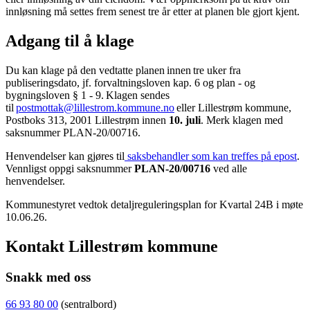
innløsning må settes frem senest tre år etter at planen ble gjort kjent.
Adgang til å klage
Du kan klage på den vedtatte planen innen tre uker fra
publiseringsdato, jf. forvaltningsloven kap. 6 og plan - og
bygningsloven § 1 - 9. Klagen sendes
til
postmottak@lillestrom.kommune.no
eller Lillestrøm kommune,
Postboks 313, 2001 Lillestrøm innen
10. juli
. Merk klagen med
saksnummer PLAN-20/00716.
Henvendelser kan gjøres til
saksbehandler som kan treffes på epost
.
Vennligst oppgi saksnummer
PLAN-20/00716
ved alle
henvendelser.
Kommunestyret vedtok detaljreguleringsplan for Kvartal 24B i møte
10.06.26.
Kontakt Lillestrøm kommune
Snakk med oss
66 93 80 00
(sentralbord)