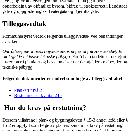
nye gangforbindelser gjennom kvartalet. I tillegg inngår
opparbeiding av offentlige byrom, bidrag til strøkstorget i Landstads
gate og oppgradering av Teatergata og Kjerulfs gate.
Tilleggsvedtak
Kommunestyret vedtok følgende tilleggsvedtak ved behandlingen
av saken:
Områdereguleringens høydebegrensninger angitt som kotehøyde
skal gjelde inklusive tekniske påbygg.
For å ivareta dette er det gjort
justeringer i plankart og bestemmelser når det gjelder kotehøyder og
tekniske påbygg.
Følgende dokumenter er endret som følge av tilleggsvedtaket:
Plankart nivå 2
Bestemmelser kvartal 24b
Har du krav på erstatning?
Dersom vilkårene i plan- og bygningsloven § 15-3 annet ledd eller §
15-2 er oppfylt som følge av planen, kan du ha krav på erstatning
eller innløsning av din eiendom. Vær oppmerksom på at krav om