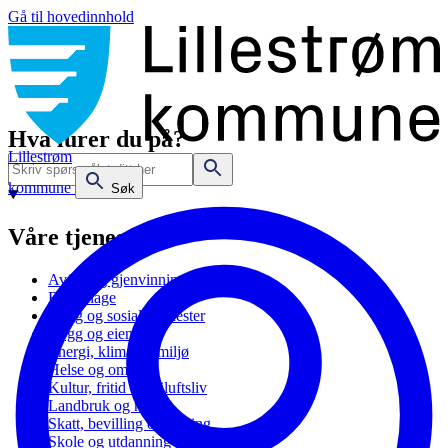
Gå til hovedinnhold
Hva lurer du på?
Lillestrøm
kommune
Søk
Våre tjenester
Avfall og gjenvinning
Barnehage
Bolig og sosiale tjenester
Bygg og eiendom
Energi, klima og miljø
Helse og omsorg
Kultur, fritid og friluftsliv
Landbruk og natur
Skatt, bevilling og næring
Skole og utdanning