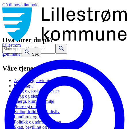
Gå til hovedinnhold
Hva lurer du på?
Lillestrøm
kommune
Søk
Våre tjenester
Avfall og gjenvinning
Barnehage
Bolig og sosiale tjenester
Bygg og eiendom
Energi, klima og miljø
Helse og omsorg
Kultur, fritid og friluftsliv
Landbruk og natur
Politikk og administrasjon
Skatt, bevilling og næring