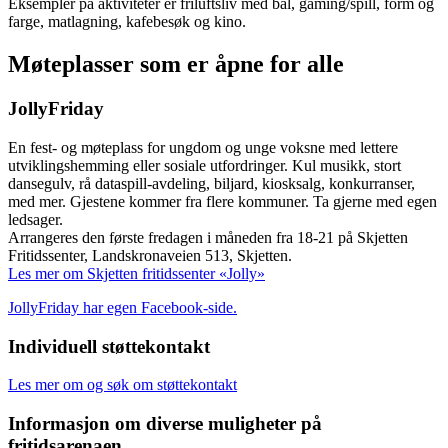
Eksempler på aktiviteter er friluftsliv med bål, gaming/spill, form og
farge, matlagning, kafebesøk og kino.
Møteplasser som er åpne for alle
JollyFriday
En fest- og møteplass for ungdom og unge voksne med lettere
utviklingshemming eller sosiale utfordringer. Kul musikk, stort
dansegulv, rå dataspill-avdeling, biljard, kiosksalg, konkurranser,
med mer. Gjestene kommer fra flere kommuner. Ta gjerne med egen
ledsager.
Arrangeres den første fredagen i måneden fra 18-21 på Skjetten
Fritidssenter, Landskronaveien 513, Skjetten.
Les mer om Skjetten fritidssenter «Jolly»
JollyFriday har egen Facebook-side.
Individuell støttekontakt
Les mer om og søk om støttekontakt
Informasjon om diverse muligheter på
fritidsarenaen