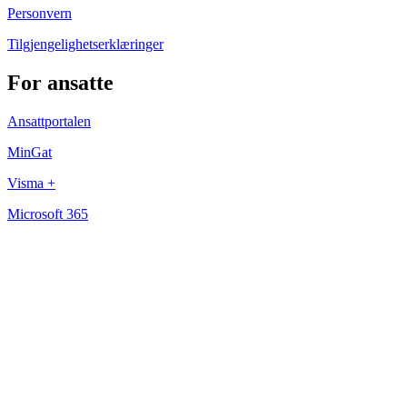
Personvern
Tilgjengelighetserklæringer
For ansatte
Ansattportalen
MinGat
Visma +
Microsoft 365