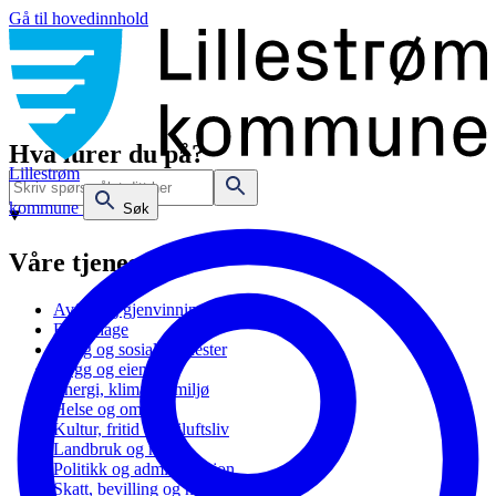
Gå til hovedinnhold
Hva lurer du på?
Lillestrøm
kommune
Søk
Våre tjenester
Avfall og gjenvinning
Barnehage
Bolig og sosiale tjenester
Bygg og eiendom
Energi, klima og miljø
Helse og omsorg
Kultur, fritid og friluftsliv
Landbruk og natur
Politikk og administrasjon
Skatt, bevilling og næring