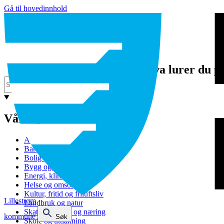
Gå til hovedinnhold
Hva lurer du p
Våre tjenester
Avfall og gjenvinning
Barnehage
Bolig og sosiale tjenester
Bygg og eiendom
Energi, klima og miljø
Helse og omsorg
Kultur, fritid og friluftsliv
Lillestrøm
Landbruk og natur
Skatt, bevilling og næring
kommune
Søk
Skole og utdanning