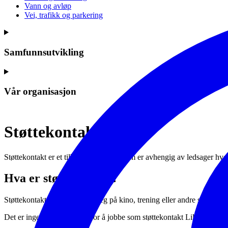
Vann og avløp
Vei, trafikk og parkering
Samfunnsutvikling
Vår organisasjon
Støttekontakt
Støttekontakt er et tilbud til personer som er avhengig av ledsager hvo
Hva er støttekontakt?
Støttekontakten kan bli med deg på kino, trening eller andre sosiale aktiv
Det er ingen formelle krav for å jobbe som støttekontakt Lillestrøm 