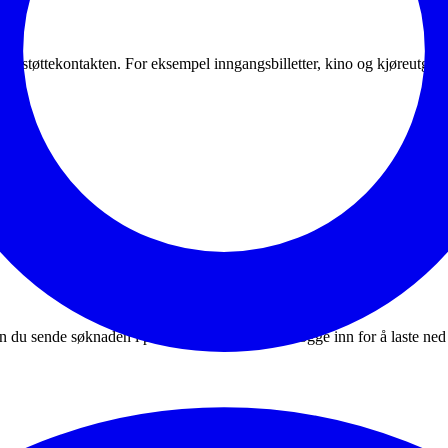
v og støttekontakten. For eksempel inngangsbilletter, kino og kjøreutgif
pe noen å søke.
an du sende søknaden i posten. Du trenger ikke logge inn for å laste n