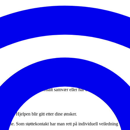
r man har et ønske om sosialt samvær eller har behov for støtte i aktivit
iteter.​ Hjelpen blir gitt etter dine ønsker.
kommune. Som støttekontakt har man rett på individuell veiledning ved 