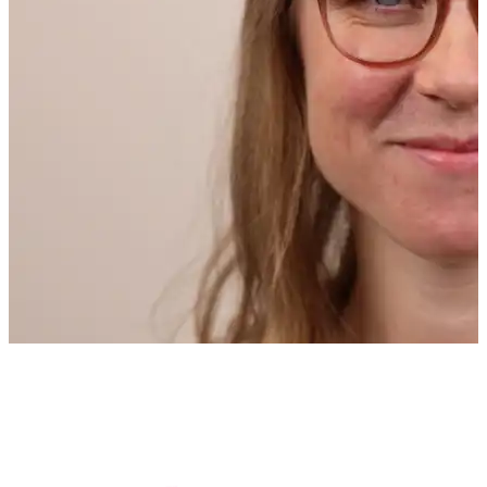
Nina Buflaten Ursin
Koordinator for Den kulturelle spaserstokken
spaserstokken@lillestrom.kommune.no
99 73 84 85