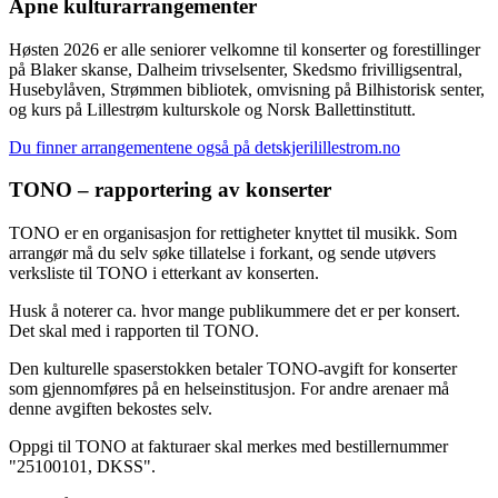
Åpne kulturarrangementer
Høsten 2026 er alle seniorer velkomne til konserter og forestillinger
på Blaker skanse, Dalheim trivselsenter, Skedsmo frivilligsentral,
Husebylåven, Strømmen bibliotek, omvisning på Bilhistorisk senter,
og kurs på Lillestrøm kulturskole og Norsk Ballettinstitutt.
Du finner arrangementene også på detskjerilillestrom.no
TONO – rapportering av konserter
TONO er en organisasjon for rettigheter knyttet til musikk. Som
arrangør må du selv søke tillatelse i forkant, og sende utøvers
verksliste til TONO i etterkant av konserten.
Husk å noterer ca. hvor mange publikummere det er per konsert.
Det skal med i rapporten til TONO.
Den kulturelle spaserstokken betaler TONO-avgift for konserter
som gjennomføres på en helseinstitusjon. For andre arenaer må
denne avgiften bekostes selv.
Oppgi til TONO at fakturaer skal merkes med bestillernummer
"25100101, DKSS".