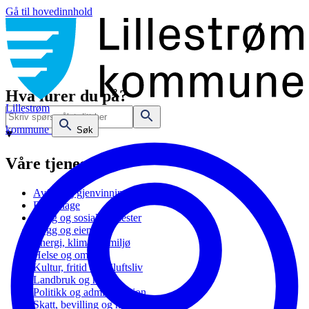
Gå til hovedinnhold
Hva lurer du på?
Lillestrøm
kommune
Søk
Våre tjenester
Avfall og gjenvinning
Barnehage
Bolig og sosiale tjenester
Bygg og eiendom
Energi, klima og miljø
Helse og omsorg
Kultur, fritid og friluftsliv
Landbruk og natur
Politikk og administrasjon
Skatt, bevilling og næring