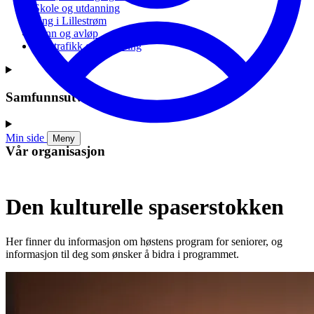
Skole og utdanning
Ung i Lillestrøm
Vann og avløp
Vei, trafikk og parkering
Samfunnsutvikling
Min side
Meny
Vår organisasjon
Den kulturelle spaserstokken
Her finner du informasjon om høstens program for seniorer, og
informasjon til deg som ønsker å bidra i programmet.