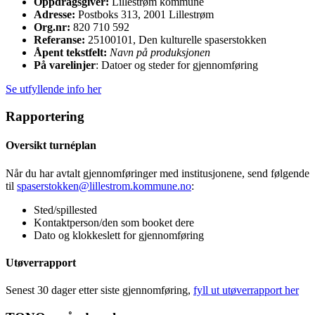
Oppdragsgiver:
Lillestrøm kommune
Adresse:
Postboks 313, 2001 Lillestrøm
Org.nr:
820 710 592
Referanse:
25100101, Den kulturelle spaserstokken
Åpent tekstfelt:
Navn på produksjonen
På varelinjer
: Datoer og steder for gjennomføring
Se utfyllende info her
Rapportering
Oversikt turnéplan
Når du har avtalt gjennomføringer med institusjonene, send følgende
til
spaserstokken@lillestrom.kommune.no
:
Sted/spillested
Kontaktperson/den som booket dere
Dato og klokkeslett for gjennomføring
Utøverrapport
Senest 30 dager etter siste gjennomføring,
fyll ut utøverrapport her