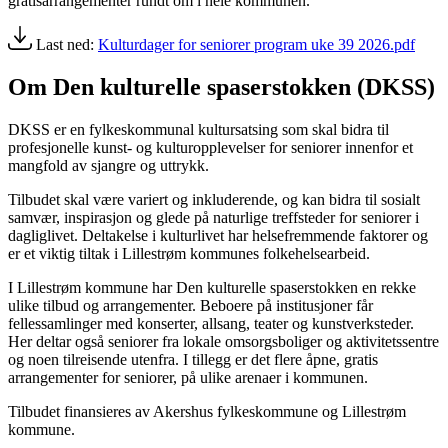
gratisarrangementer rundt om i hele kommunen.
Last ned:
Kulturdager for seniorer program uke 39 2026.pdf
Om Den kulturelle spaserstokken (DKSS)
DKSS er en fylkeskommunal kultursatsing som skal bidra til
profesjonelle kunst- og kulturopplevelser for seniorer innenfor et
mangfold av sjangre og uttrykk.
Tilbudet skal være variert og inkluderende, og kan bidra til sosialt
samvær, inspirasjon og glede på naturlige treffsteder for seniorer i
dagliglivet. Deltakelse i kulturlivet har helsefremmende faktorer og
er et viktig tiltak i Lillestrøm kommunes folkehelsearbeid.
I Lillestrøm kommune har Den kulturelle spaserstokken en rekke
ulike tilbud og arrangementer. Beboere på institusjoner får
fellessamlinger med konserter, allsang, teater og kunstverksteder.
Her deltar også seniorer fra lokale omsorgsboliger og aktivitetssentre
og noen tilreisende utenfra. I tillegg er det flere åpne, gratis
arrangementer for seniorer, på ulike arenaer i kommunen.
Tilbudet finansieres av Akershus fylkeskommune og Lillestrøm
kommune.