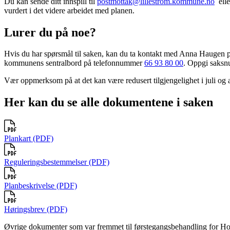
Du kan sende ditt innspill til
postmottak@lillestrom.kommune.no
elle
vurdert i det videre arbeidet med planen.
Lurer du på noe?
Hvis du har spørsmål til saken, kan du ta kontakt med Anna Haugen 
kommunens sentralbord på telefonnummer
66 93 80 00
. Oppgi saks
Vær oppmerksom på at det kan være redusert tilgjengelighet i juli og 
Her kan du se alle dokumentene i saken
Plankart (PDF)
Reguleringsbestemmelser (PDF)
Planbeskrivelse (PDF)
Høringsbrev (PDF)
Øvrige dokumenter som var fremmet til førstegangsbehandling for Ho