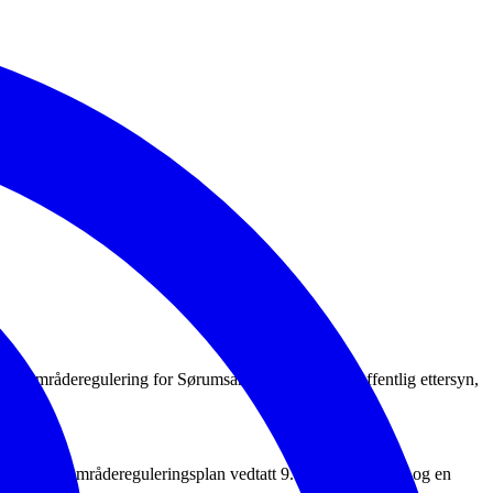
egge områderegulering for Sørumsand sentrum ut på offentlig ettersyn,
ber.
gjeldende områdereguleringsplan vedtatt 9. september 2015 og en