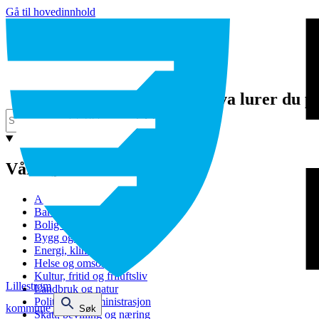
Gå til hovedinnhold
Hva lurer du p
Våre tjenester
Avfall og gjenvinning
Barnehage
Bolig og sosiale tjenester
Bygg og eiendom
Energi, klima og miljø
Helse og omsorg
Kultur, fritid og friluftsliv
Lillestrøm
Landbruk og natur
Politikk og administrasjon
kommune
Søk
Skatt, bevilling og næring