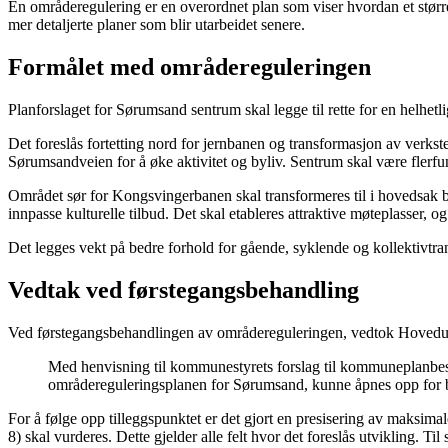
En områderegulering er en overordnet plan som viser hvordan et stør
mer detaljerte planer som blir utarbeidet senere.
Formålet med områdereguleringen
Planforslaget for Sørumsand sentrum skal legge til rette for en helhet
Det foreslås fortetting nord for jernbanen og transformasjon av verks
Sørumsandveien for å øke aktivitet og byliv. Sentrum skal være flerf
Området sør for Kongsvingerbanen skal transformeres til i hovedsak b
innpasse kulturelle tilbud. Det skal etableres attraktive møteplasser,
Det legges vekt på bedre forhold for gående, syklende og kollektivtra
Vedtak ved førstegangsbehandling
Ved førstegangsbehandlingen av områdereguleringen, vedtok Hovedutv
Med henvisning til kommunestyrets forslag til kommuneplanbest
områdereguleringsplanen for Sørumsand, kunne åpnes opp for byg
For å følge opp tilleggspunktet er det gjort en presisering av maksimal
8) skal vurderes. Dette gjelder alle felt hvor det foreslås utvikling. Ti