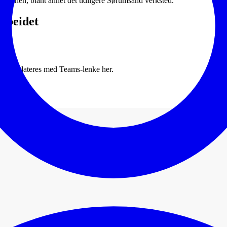
erbanen, blant annet det tidligere Sørumsand verksted.
rbeidet
Det oppdateres med Teams-lenke her.