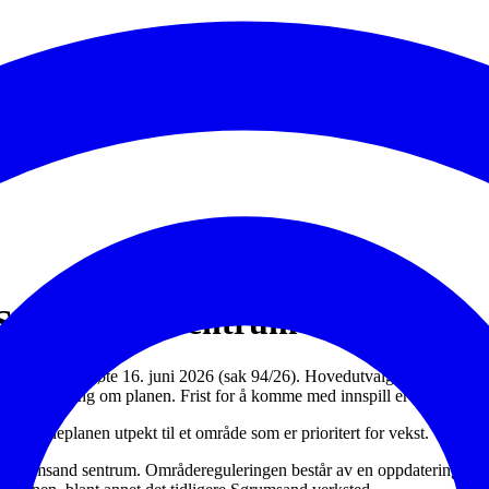
 i Sørumsand sentrum?
 og samfunn i møte 16. juni 2026 (sak 94/26). Hovedutvalget vedtok å l
n si sin mening om planen. Frist for å komme med innspill er 15. septem
 kommuneplanen utpekt til et område som er prioritert for vekst.
r Sørumsand sentrum. Områdereguleringen består av en oppdatering av 