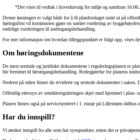
*Det vises til vedtak i hovedutvalg for miljø og samfunn 16.06.2
Denne løsningen er valgt både for å få planforslaget raskt ut på offentl
høringsfrist vil kommunen gjøre en samlet vurdering av byggehøydene.
endelige vurderingen til andregangsbehandling.
For mer informasjon om hvordan tilleggspunktet er fulgt opp, vises det
Om høringsdokumentene
De mest sentrale og juridiske dokumentene i reguleringsplanen er plan
ble fremmet til førstegangsbehandling. Redegjørelse for planens innho
Nederst på siden finner du reviderte og sentrale dokumenter i saken. 
Offentlig ettersyn av områdereguleringen skjer med hjemmel i plan- o
Planen finnes også på servicesenteret i 1. etasje på Lillestrøm rådhus
Har du innspill?
Vi ønsker innspill fra alle som har synspunkter, enten det er privatper