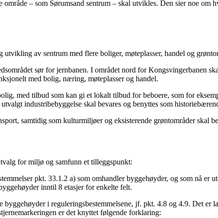
re område – som Sørumsand sentrum – skal utvikles. Den sier noe om h
lig utvikling av sentrum med flere boliger, møteplasser, handel og grønt
tedsområdet sør for jernbanen. I området nord for Kongsvingerbanen ska
unksjonelt med bolig, næring, møteplasser og handel.
olig, med tilbud som kan gi et lokalt tilbud for beboere, som for ekse
 og utvalgt industribebyggelse skal bevares og benyttes som historiebære
nsport, samtidig som kulturmiljøer og eksisterende grøntområder skal be
alg for miljø og samfunn et tilleggspunkt:
emmelser pkt. 33.1.2 a) som omhandler byggehøyder, og som nå er ute p
gehøyder inntil 8 etasjer for enkelte felt.
e byggehøyder i reguleringsbestemmelsene, jf. pkt. 4.8 og 4.9. Det er lag
l stjernemarkeringen er det knyttet følgende forklaring: