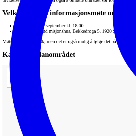
utvidelse av planområdet til også å omfatte området sør for Kongsving
Velkommen til informasjonsmøte om plana
Tid
: Torsdag 3. september kl. 18.00
Sted
: Sørumsand misjonshus, Bekkedroga 5, 1920 Sørumsand
Møtet avholdes fysisk, men det er også mulig å følge det på Teams. 
Kart over planområdet