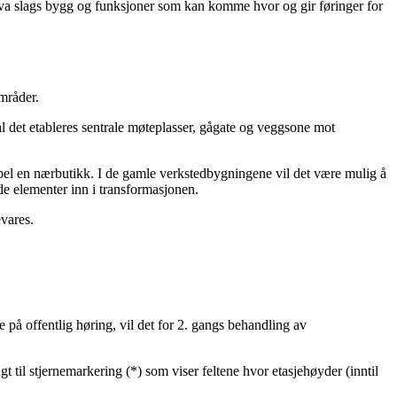
va slags bygg og funksjoner som kan komme hvor og gir føringer for
områder.
l det etableres sentrale møteplasser, gågate og veggsone mot
mpel en nærbutikk. I de gamle verkstedbygningene vil det være mulig å
nde elementer inn i transformasjonen.
vares.
å offentlig høring, vil det for 2. gangs behandling av
t til stjernemarkering (*) som viser feltene hvor etasjehøyder (inntil