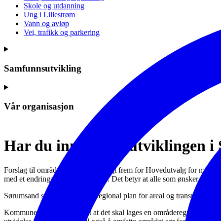
Skole og utdanning
Ung i Lillestrøm
Vann og avløp
Vei, trafikk og parkering
Samfunnsutvikling
Vår organisasjon
Har du innspill til utviklingen
Forslag til områderegulering ble lagt frem for Hovedutvalg for miljø
med et endringsforslag (se under). Det betyr at alle som ønsker nå ka
Sørumsand sentrum er både i regional plan for areal og transport og i
Kommunestyret har bestemt at det skal lages en områderegulering fo