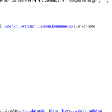
illet med saksnummer
PLAN-20/00671
. Alle innspill vil bli gjengitt og
på:
Subankhi.Sivarasa@lillestrom.kommune.no
eller kontakte
 du i OpenGov:
Politiske møter - Møter - Hovedutvalg for miljø og