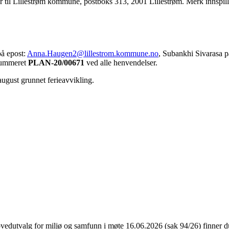
r til Lillestrøm kommune, postboks 313, 2001 Lillestrøm. Merk innsp
på epost:
Anna.Haugen2@lillestrom.kommune.no
, Subankhi Sivarasa 
nummeret
PLAN-20/00671
ved alle henvendelser.
august grunnet ferieavvikling.
vedutvalg for miljø og samfunn i møte 16.06.2026 (sak 94/26) finner