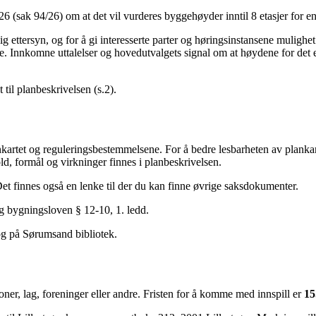
6 (sak 94/26) om at det vil vurderes byggehøyder inntil 8 etasjer for e
ig ettersyn, og for å gi interesserte parter og høringsinstansene mulighet
 Innkomne uttalelser og hovedutvalgets signal om at høydene for det en
 til planbeskrivelsen (s.2).
kartet og reguleringsbestemmelsene. For å bedre lesbarheten av plankar
ld, formål og virkninger finnes i planbeskrivelsen.
Det finnes også en lenke til der du kan finne øvrige saksdokumenter.
g bygningsloven § 12-10, 1. ledd.
 og på Sørumsand bibliotek.
soner, lag, foreninger eller andre. Fristen for å komme med innspill er
15