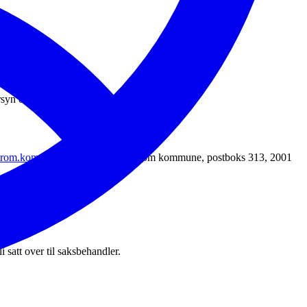
ersyn og saken på høring.
strom.kommune.no
eller til Lillestrøm kommune, postboks 313, 2001
li satt over til saksbehandler.