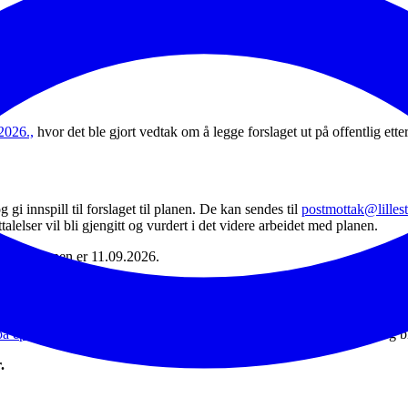
2026.,
hvor det ble gjort vedtak om å legge forslaget ut på offentlig ett
 innspill til forslaget til planen.
De kan sendes til
postmottak@lille
ttalelser
vil bli gjengitt og vurdert i det videre arbeidet med planen.
ppheve planen er 11.
09.2026.
på epost
,
eller kontakte kommunens sentralbord på
tlf.
66 93 80 00
og b
.