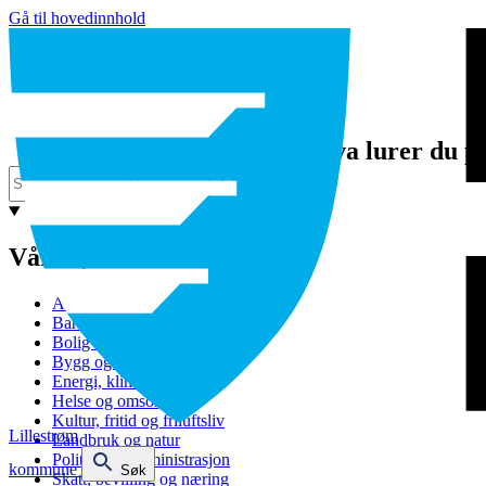
Gå til hovedinnhold
Hva lurer du p
Våre tjenester
Avfall og gjenvinning
Barnehage
Bolig og sosiale tjenester
Bygg og eiendom
Energi, klima og miljø
Helse og omsorg
Kultur, fritid og friluftsliv
Lillestrøm
Landbruk og natur
Politikk og administrasjon
kommune
Søk
Skatt, bevilling og næring