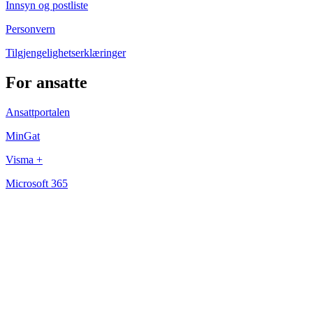
Innsyn og postliste
Personvern
Tilgjengelighetserklæringer
For ansatte
Ansattportalen
MinGat
Visma +
Microsoft 365