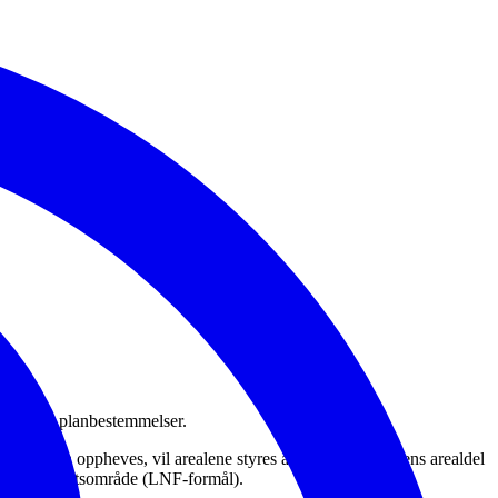
ikke egne planbestemmelser.
 Når planen oppheves, vil arealene styres av kommuneplanens arealdel
ur og friluftsområde (
LNF-formål).