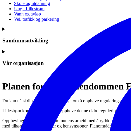
Skole og utdanning
Ung i Lillestrøm
Vann og avløp
Vei, trafikk og parkering
Samfunnsutvikling
Vår organisasjon
Planen for del av eiendommen F
Du kan nå si din mening om forslaget om å oppheve reguleringsplane
Lillestrøm kommune foreslår å oppheve denne eldre reguleringsplane
Opphevingen er en del av kommunens arbeid med å rydde i eldre regule
med tilhørende bestemmelser og hensynssoner. Planområdet består av