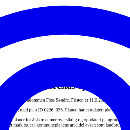
oss Søndre foreslås opphevet
n for del av eiendommen Foss Søndre. Fristen er 11.9.2026.
n fra 1972, med plan ID 0226_036. Planen har et utdatert plankart og 
ringsplaner for å sikre et mer oversiktlig og oppdatert plangrunnlag.
 dyrket mark og er i kommuneplanens arealdel avsatt som
landbruk, nat