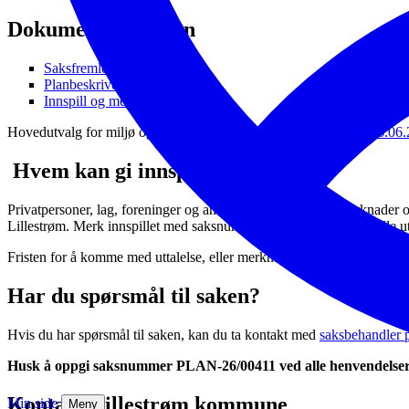
Dokumenter i saken
Saksfremlegg
Planbeskrivelse
Innspill og merknader
Hovedutvalg for miljø og samfunn
behandlet saken i møte den 16.06.
Hvem kan gi innspill?
Privatpersoner, lag, foreninger og andre kan komme med merknader og gi
Lillestrøm. Merk innspillet med saksnummer
PLAN-26/00411
. Alle
u
Fristen for å komme med
uttalelse,
eller merknad
til forslaget om å o
Har du spørsmål til saken?
Hvis du
har spørsmål til saken,
kan du ta kontakt med
saksbehandler 
Husk å oppgi saksnummer
PLAN-26/00411 ved alle henvendelser
Kontakt Lillestrøm kommune
Min side
Meny