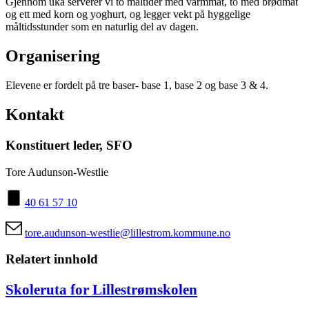
Gjennom uka serverer vi to måltider med varmmat, to med brødmat
og ett med korn og yoghurt, og legger vekt på hyggelige
måltidsstunder som en naturlig del av dagen.
Organisering
Elevene er fordelt på tre baser- base 1, base 2 og base 3 & 4.
Kontakt
Konstituert leder, SFO
Tore Audunson-Westlie
40 61 57 10
tore.audunson-westlie@lillestrom.kommune.no
Relatert innhold
Skoleruta for Lillestrømskolen