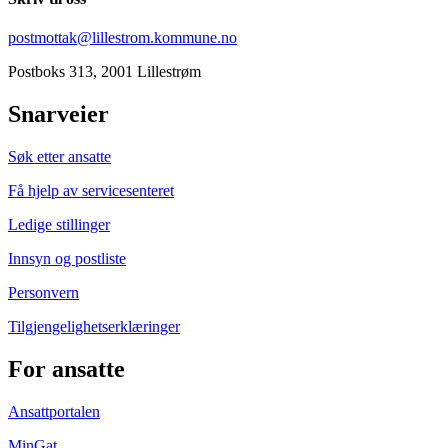
postmottak@lillestrom.kommune.no
Postboks 313, 2001 Lillestrøm
Snarveier
Søk etter ansatte
Få hjelp av servicesenteret
Ledige stillinger
Innsyn og postliste
Personvern
Tilgjengelighetserklæringer
For ansatte
Ansattportalen
MinGat