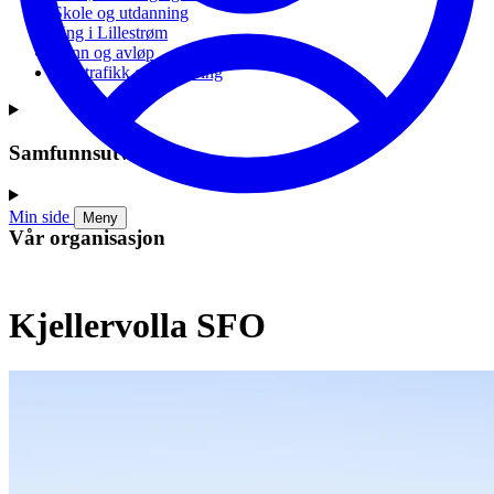
Skole og utdanning
Ung i Lillestrøm
Vann og avløp
Vei, trafikk og parkering
Samfunnsutvikling
Min side
Meny
Vår organisasjon
Kjellervolla SFO