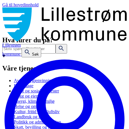
Gå til hovedinnhold
Hva lurer du på?
Lillestrøm
kommune
Søk
Våre tjenester
Avfall og gjenvinning
Barnehage
Bolig og sosiale tjenester
Bygg og eiendom
Energi, klima og miljø
Helse og omsorg
Kultur, fritid og friluftsliv
Landbruk og natur
Politikk og administrasjon
Skatt, bevilling og næring