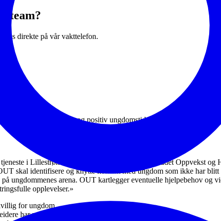
omsteam?
e oss direkte på vår vakttelefon.
 kommune opplever en trygg og positiv ungdomstid. OUT skal være en på
neste i Lillestrøm kommune som er tilknyttet området Oppvekst og Hels
 OUT skal identifisere og knytte kontakt med ungdom som ikke har blitt
å ungdommenes arena. OUT kartlegger eventuelle hjelpebehov og vide
ringsfulle opplevelser.»
ivillig for ungdom
dere har minimum treårig helse- og sosialfaglig utdanning.