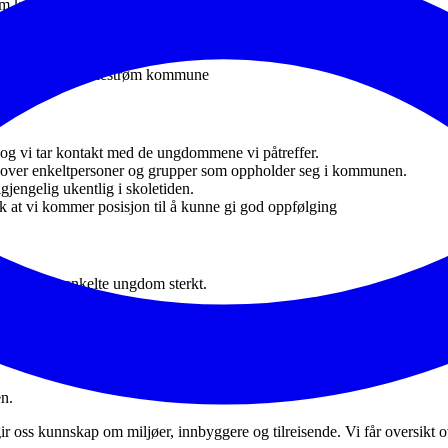
strøm kommune opplever en trygg og positiv ungdomstid.
den og voksenlivet blir så enkel og bra som mulig.
 for råd og veiledning.
 og familier i Lillestrøm kommune
g vi tar kontakt med de ungdommene vi påtreffer.
kt over enkeltpersoner og grupper som oppholder seg i kommunen.
gjengelig ukentlig i skoletiden.
ik at vi kommer posisjon til å kunne gi god oppfølging
net til den enkelte ungdom sterkt.
ymring for mindreårige under 18 år, da utløses meldeplikt, samt situasjon
n.
r oss kunnskap om miljøer, innbyggere og tilreisende. Vi får oversikt 