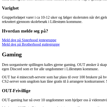
Varighet
Gruppeforløpet varer i ca 10-12 uker og følger skoleruten når det gjel
rekruttert gjennom skolebesøk i Lillestrøm kommune.
Hvordan melde seg på?
Meld deg på Sisterhood jentegruppe
Meld deg på Brotherhood guttegruppe
Gaming
Den uorganiserte spillingen kalles gjerne gaming. OUT ønsker å skap
egen Discord som er for alle ungdommer i Lillestrøm kommune.
OUT har 4 minecraft-servere som har plass til over 100 brukere på hver 
CS2-server som ungdom kan låne gratis til å arrangere konkurranser.
OUT-Frivillige
OUT-gaming har nå over 10 ungdommer som hjelper oss å videreutvikle