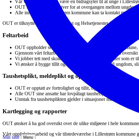
Vår viktigste jobb er å være en bidragsyter til at unge i Lille
OUT skal være en pådriver for at overgangen mellom ungdomsti
Alle innbyggere i Lillestrøm kommune kan ta kontakt med OUT
OUT er tilknyttet området Oppvekst og Helsetjenester for barn, unge
Feltarbeid
OUT oppholder seg der ungdom ferdes i Lillestrøm kommune, o
Gjennom vårt feltarbeid ønsker vi oppnå kontakt og få oversi
Vi jobber tett med skolene og har egne skolekontakter som er til
Vi ønsker å bygge tillit og danne gode relasjoner til ungdom, sl
Taushetsplikt, meldeplikt og opplysningsplikt
OUT er opptatt av fortrolighet og tillit, og vektlegger personver
Alle OUT sine ansatte har lovpålagt taushetsplikt.
Unntak fra taushetsplikten gjelder i situasjoner med alvorlig bek
Kartlegging og rapporter
OUT ønsker å ha god oversikt over de ulike miljøene i hele kommune
Vårt oppfølgingsarbeid og vår tilstedeværelse i Lillestrøm kommune gi
Min side
Meny