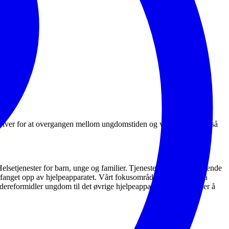
driver for at overgangen mellom ungdomstiden og voksenlivet blir så
etjenester for barn, unge og familier. Tjenesten driver oppsøkende
 fanget opp av hjelpeapparatet. Vårt fokusområde vil også være å
reformidler ungdom til det øvrige hjelpeapparatet. OUT ønsker å