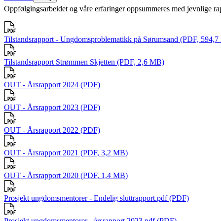
Oppfølgingsarbeidet og våre erfaringer oppsummeres med jevnlige rap
Tilstandsrapport - Ungdomsproblematikk på Sørumsand (PDF, 594,7
Tilstandsrapport Strømmen Skjetten (PDF, 2,6 MB)
OUT - Årsrapport 2024 (PDF)
OUT - Årsrapport 2023 (PDF)
OUT - Årsrapport 2022 (PDF)
OUT - Årsrapport 2021 (PDF, 3,2 MB)
OUT - Årsrapport 2020 (PDF, 1,4 MB)
Prosjekt ungdomsmentorer - Endelig sluttrapport.pdf (PDF)
Prosjekt ungdomsmentorer - årsrapport 2023.pdf (PDF)