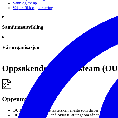
Vann og avløp
Vei, trafikk og parkering
Samfunnsutvikling
Vår organisasjon
Oppsøkende ungdomsteam (OU
Oppsummert
OUT en forebyggende lavterskeltjeneste som driver oppsøkend
OUT sitt viktigste mål er å bidra til at ungdom får en best mul