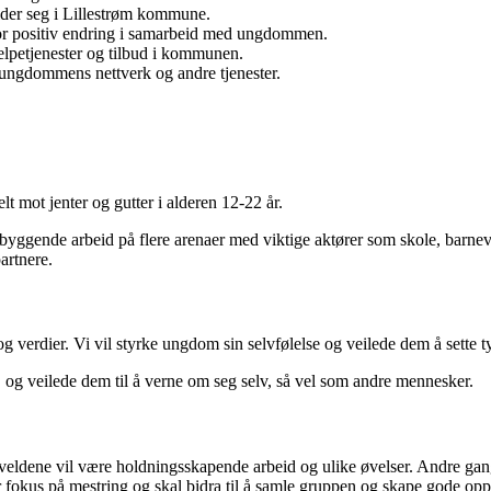
lder seg i Lillestrøm kommune.
 for positiv endring i samarbeid med ungdommen.
petjenester og tilbud i kommunen.
ngdommens nettverk og andre tjenester.
lt mot jenter og gutter i alderen 12-22 år.
ebyggende arbeid på flere arenaer med viktige aktører som skole, barnev
partnere.
verdier. Vi vil styrke ungdom sin selvfølelse og veilede dem å sette tyde
og veilede dem til å verne om seg selv, så vel som andre mennesker.
ldene vil være holdningsskapende arbeid og ulike øvelser. Andre gange
 har fokus på mestring og skal bidra til å samle gruppen og skape gode 