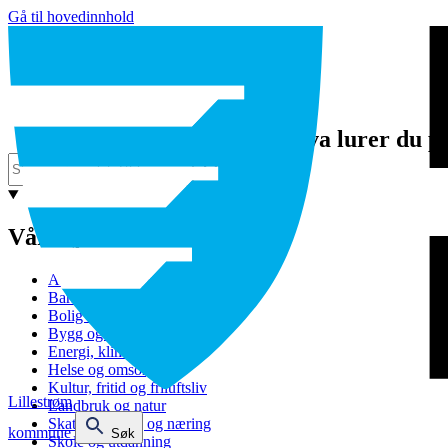
Gå til hovedinnhold
Hva lurer du p
Våre tjenester
Avfall og gjenvinning
Barnehage
Bolig og sosiale tjenester
Bygg og eiendom
Energi, klima og miljø
Helse og omsorg
Kultur, fritid og friluftsliv
Lillestrøm
Landbruk og natur
Skatt, bevilling og næring
kommune
Søk
Skole og utdanning