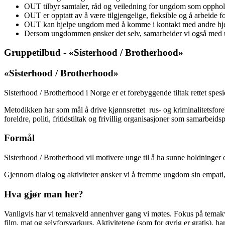
OUT tilbyr samtaler, råd og veiledning for ungdom som oppho
OUT er opptatt av å være tilgjengelige, fleksible og å arbeide
OUT kan hjelpe ungdom med å komme i kontakt med andre hjel
Dersom ungdommen ønsker det selv, samarbeider vi også med u
Gruppetilbud - «Sisterhood / Brotherhood»
«Sisterhood / Brotherhood»
Sisterhood / Brotherhood i Norge er et forebyggende tiltak rettet spesie
Metodikken har som mål å drive kjønnsrettet rus- og kriminalitetsfor
foreldre, politi, fritidstiltak og frivillig organisasjoner som samarbeids
Formål
Sisterhood / Brotherhood vil motivere unge til å ha sunne holdninger og 
Gjennom dialog og aktiviteter ønsker vi å fremme ungdom sin empati, 
Hva gjør man her?
Vanligvis har vi temakveld annenhver gang vi møtes. Fokus på temakve
film, mat og selvforsvarkurs. Aktivitetene (som for øvrig er gratis),