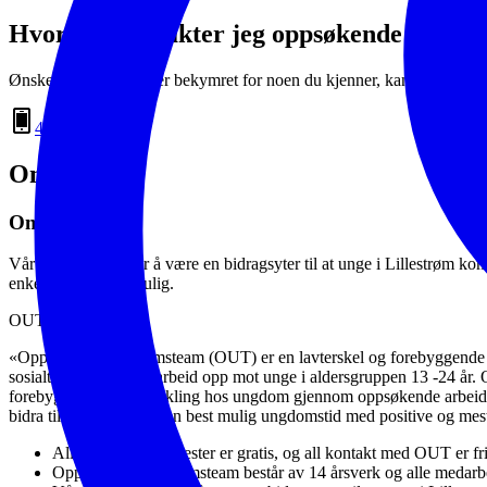
Hvordan kontakter jeg oppsøkende ungd
Ønsker du hjelp eller er bekymret for noen du kjenner, kan du kontakt
469 34 634
.
Om OUT?
Om oss
Vår viktigste jobb er å være en bidragsyter til at unge i Lillestrøm
enkel og bra som mulig.
OUT sitt mandat:
«Oppsøkende ungdomsteam (OUT) er en lavterskel og forebyggende tje
sosialt og helsefaglig arbeid opp mot unge i aldersgruppen 13 -24 år.
forebygge problemutvikling hos ungdom gjennom oppsøkende arbeid p
bidra til at ungdom får en best mulig ungdomstid med positive og mest
Alle OUT sine tjenester er gratis, og all kontakt med OUT er fr
Oppsøkende ungdomsteam består av 14 årsverk og alle medarbei