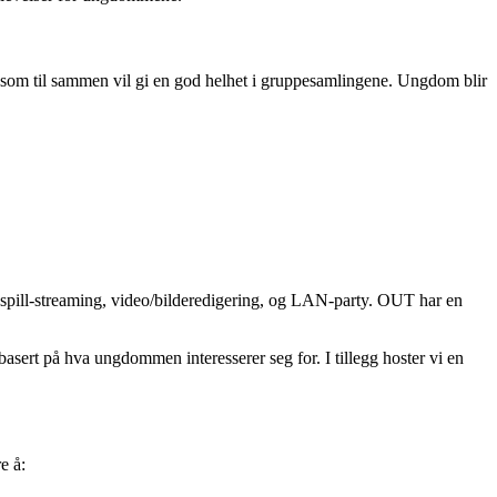
åd» som til sammen vil gi en god helhet i gruppesamlingene. Ungdom blir
 spill-streaming, video/bilderedigering, og LAN-party. OUT har en
basert på hva ungdommen interesserer seg for. I tillegg hoster vi en
e å: