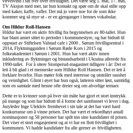
virvelvind i sin iver over frivillighet. Det være seg 1. mai, 17. mai,
TV Aksjon med mer, tar hun kontakt og spør om de skal stille opp
med kaker, kaffe, vafler. Det må jo være noe for de som ikke
kommer seg så mye ut - er en gjenganger i hennes vokabular.
Om Hildur
Roll-Hansen
Hildur har vært en aktiv frivillig fra begynnelsen av 80-tallet. Hun
har blant annet sittet to perioder i kommunestyre, og har bidratt til
oppstart av Stiftelsen Valstad cafe i 2000 , Sørum frivilligsentral i
2014, Flyktningguiden i Sørum Røde Kors i 2015 og
folkeakademiet i Sørum i 2001. Hun har vært aktiv innen
inkludering av flyktninger og bistandsarbeid i Ukraina allerede fra
1990-tallet. For å sitere Stomperud-magasinet tidligere i år: Det er
lett å bli glad i et menneske som Hilldur Roll Hansen. Det er lett å
forklare hvorfor. Hun møter folk med interesse og utstråler raushet
og vennlighet. Glimt i øyet har hun også, latteren sitter løst, samtidig
som en samtale med henne ofte dreier seg om alvorlige temaer.
Dette er to kvinner som på hver sin måte har gjort et stort inntrykk
på mange og som har bidratt til å forme det samfunnet vi lever i dag.
Juryleder Inge Ulekleiv fremhevet i sin tale at det har vært hard
konkurranse om å vinne prisen. Det har vært et rekordhøyt antall
nominasjoner og 58 personer har spilt inn sine kandidater til prisen.
Det viser et stort engasjement og at vi har en flott frivillighet i
kommunen. Vi hadde kandidater fra alle grener av frivilligheten.