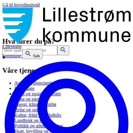
Gå til hovedinnhold
Hva lurer du på?
Lillestrøm
kommune
Søk
Våre tjenester
Avfall og gjenvinning
Barnehage
Bolig og sosiale tjenester
Bygg og eiendom
Energi, klima og miljø
Helse og omsorg
Kultur, fritid og friluftsliv
Landbruk og natur
Politikk og administrasjon
Skatt, bevilling og næring