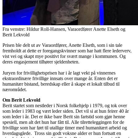
Fra venstre: Hildur Roll-Hansen, Varaordfører Anette Elseth og
Berit Lekvold
Prisen ble delt ut av Varaordfører, Anette Elseth, som i sin tale
fremholdt at dette er foregangskvinner som har hatt flere lederverv,
vist vei og skapt mye positivt for svært mange i kommunen. Og
deres engasjement tilhører sjeldenheten.
Juryen for frivillighetsprisen har i år lagt vekt på vinnernes
ekstraordinære frivillige innsats over mange år. Enten det er
humanitær bistand, beredskap eller å skape et lokalt tilbud til
nærområdet.
Om Berit Lekvold
Berit startet som nestleder i Norsk folkehjelp i 1979, og tok over
som leder i 1983 og vært leder siden. Det vil si at hun feirer 40 år
som leder i år. Det er ikke bare Berit sin fartstid som gjør henne
spesiell, men alt det hun har fått til. Alle tilretteleggingen for de
frivillige som har ført til utallige timer med humanitært arbeid og
hverdagsglede. Tross sin godt voksne alder er hun fortsatt en