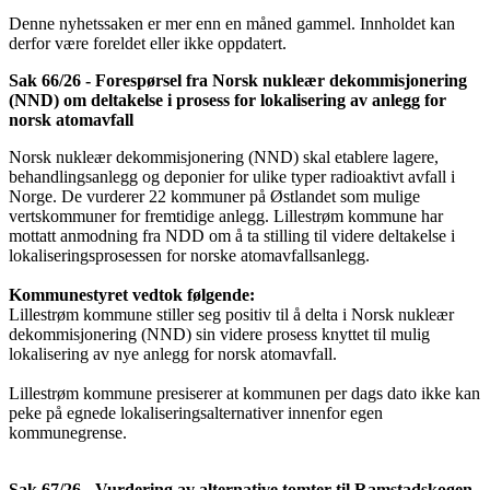
Denne nyhetssaken er mer enn en måned gammel. Innholdet kan
derfor være foreldet eller ikke oppdatert.
Sak 66/26 - Forespørsel fra Norsk nukleær dekommisjonering
(NND) om deltakelse i prosess for lokalisering av anlegg for
norsk atomavfall
Norsk nukleær dekommisjonering (NND) skal etablere lagere,
behandlingsanlegg og deponier for ulike typer radioaktivt avfall i
Norge. De vurderer 22 kommuner på Østlandet som mulige
vertskommuner for fremtidige anlegg. Lillestrøm kommune har
mottatt anmodning fra NDD om å ta stilling til videre deltakelse i
lokaliseringsprosessen for norske atomavfallsanlegg.
Kommunestyret vedtok følgende:
Lillestrøm kommune stiller seg positiv til å delta i Norsk nukleær
dekommisjonering (NND) sin videre prosess knyttet til mulig
lokalisering av nye anlegg for norsk atomavfall.
Lillestrøm kommune presiserer at kommunen per dags dato ikke kan
peke på egnede lokaliseringsalternativer innenfor egen
kommunegrense.
Sak 67/26 - Vurdering av alternative tomter til Ramstadskogen