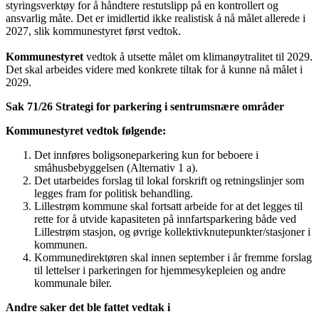
styringsverktøy for å håndtere restutslipp på en kontrollert og
ansvarlig måte. Det er imidlertid ikke realistisk å nå målet allerede i
2027, slik kommunestyret først vedtok.
Kommunestyret
vedtok å utsette målet om klimanøytralitet til 2029.
Det skal arbeides videre med konkrete tiltak for å kunne nå målet i
2029.
Sak 71/26 Strategi for parkering i sentrumsnære områder
Kommunestyret vedtok følgende:
Det innføres boligsoneparkering kun for beboere i
småhusbebyggelsen (Alternativ 1 a).
Det utarbeides forslag til lokal forskrift og retningslinjer som
legges fram for politisk behandling.
Lillestrøm kommune skal fortsatt arbeide for at det legges til
rette for å utvide kapasiteten på innfartsparkering både ved
Lillestrøm stasjon, og øvrige kollektivknutepunkter/stasjoner i
kommunen.
Kommunedirektøren skal innen september i år fremme forslag
til lettelser i parkeringen for hjemmesykepleien og andre
kommunale biler.
Andre saker det ble fattet vedtak i