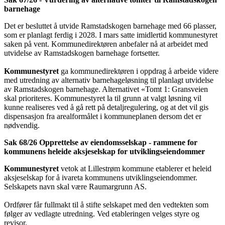
barnehage
Det er besluttet å utvide Ramstadskogen barnehage med 66 plasser,
som er planlagt ferdig i 2028. I mars satte imidlertid kommunestyret
saken på vent. Kommunedirektøren anbefaler nå at arbeidet med
utvidelse av Ramstadskogen barnehage fortsetter.
Kommunestyret
ga kommunedirektøren i oppdrag å arbeide videre
med utredning av alternativ barnehageløsning til planlagt utvidelse
av Ramstadskogen barnehage. Alternativet «Tomt 1: Gransveien
skal prioriteres. Kommunestyret la til grunn at valgt løsning vil
kunne realiseres ved å gå rett på detaljregulering, og at det vil gis
dispensasjon fra arealformålet i kommuneplanen dersom det er
nødvendig.
Sak 68/26 Opprettelse av eiendomsselskap - rammene for
kommunens heleide aksjeselskap for utviklingseiendommer
Kommunestyret
vetok at Lillestrøm kommune etablerer et heleid
aksjeselskap for å ivareta kommunens utviklingseiendommer.
Selskapets navn skal være Raumargrunn AS.
Ordfører får fullmakt til å stifte selskapet med den vedtekten som
følger av vedlagte utredning. Ved etableringen velges styre og
revisor.