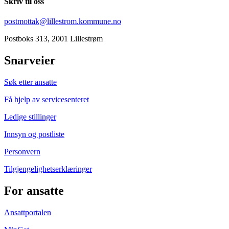
Skriv til oss
postmottak@lillestrom.kommune.no
Postboks 313, 2001 Lillestrøm
Snarveier
Søk etter ansatte
Få hjelp av servicesenteret
Ledige stillinger
Innsyn og postliste
Personvern
Tilgjengelighetserklæringer
For ansatte
Ansattportalen