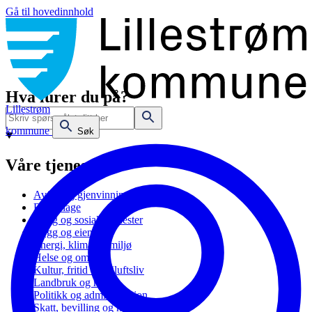
Gå til hovedinnhold
Hva lurer du på?
Lillestrøm
kommune
Søk
Våre tjenester
Avfall og gjenvinning
Barnehage
Bolig og sosiale tjenester
Bygg og eiendom
Energi, klima og miljø
Helse og omsorg
Kultur, fritid og friluftsliv
Landbruk og natur
Politikk og administrasjon
Skatt, bevilling og næring