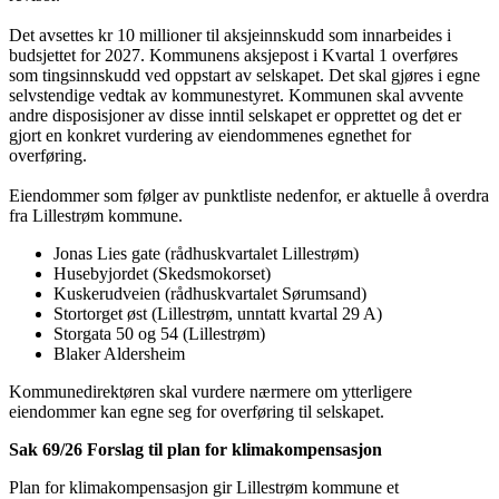
Det avsettes kr 10 millioner til aksjeinnskudd som innarbeides i
budsjettet for 2027. Kommunens aksjepost i Kvartal 1 overføres
som tingsinnskudd ved oppstart av selskapet. Det skal gjøres i egne
selvstendige vedtak av kommunestyret. Kommunen skal avvente
andre disposisjoner av disse inntil selskapet er opprettet og det er
gjort en konkret vurdering av eiendommenes egnethet for
overføring.
Eiendommer som følger av punktliste nedenfor, er aktuelle å overdra
fra Lillestrøm kommune.
Jonas Lies gate (rådhuskvartalet Lillestrøm)
Husebyjordet (Skedsmokorset)
Kuskerudveien (rådhuskvartalet Sørumsand)
Stortorget øst (Lillestrøm, unntatt kvartal 29 A)
Storgata 50 og 54 (Lillestrøm)
Blaker Aldersheim
Kommunedirektøren skal vurdere nærmere om ytterligere
eiendommer kan egne seg for overføring til selskapet.
Sak 69/26 Forslag til plan for klimakompensasjon
Plan for klimakompensasjon gir Lillestrøm kommune et