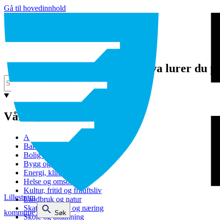
Gå til hovedinnhold
Hva lurer du p
Våre tjenester
Avfall og gjenvinning
Barnehage
Bolig og sosiale tjenester
Bygg og eiendom
Energi, klima og miljø
Helse og omsorg
Kultur, fritid og friluftsliv
Lillestrøm
Landbruk og natur
Skatt, bevilling og næring
kommune
Søk
Skole og utdanning