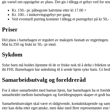
gis varsel om oppsigelse av plass. Det gis i tillegg et gebyr ved for sen
Kr. 150.- pr. påbegynte halvtime etter kl 17.00 +
Kr. 100.- i innkrevingsgebyr per gang
Ved eventuell purring kommer i tillegg et purregebyr på kr 50,-
Priser
Hel plass i barnehagen er regulert av makspris fastsatt av regjeringen.
Mat kr.350 og frukt kr 50,- pr mnd.
Sykdom
Syke barn må holdes hjemme til de er friske nok til å delta i frileken
iht FHI. Barnehagen har anledning til å sende hjem syke barn. Gi besk
Samarbeidsutvalg og foreldreråd
For å sikre samarbeidet med barnas hjem, har barnehagen ha et foreldrer
samarbeidet mellom barnehagen og foreldregruppen skaper et godt barneh
Samarbeidsutvalget skal være et rådgivende, kontaktskapende og samord
eier kan delta etter eget ønske, men ikke med flere representanter en