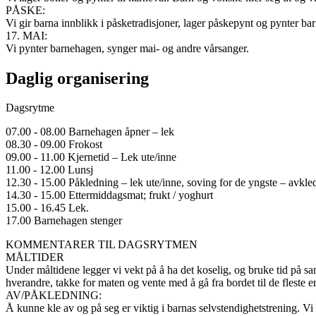
PÅSKE:
Vi gir barna innblikk i påsketradisjoner, lager påskepynt og pynter ba
17. MAI:
Vi pynter barnehagen, synger mai- og andre vårsanger.
Daglig organisering
Dagsrytme
07.00 - 08.00 Barnehagen åpner – lek
08.30 - 09.00 Frokost
09.00 - 11.00 Kjernetid – Lek ute/inne
11.00 - 12.00 Lunsj
12.30 - 15.00 Påkledning – lek ute/inne, soving for de yngste – avkle
14.30 - 15.00 Ettermiddagsmat; frukt / yoghurt
15.00 - 16.45 Lek.
17.00 Barnehagen stenger
KOMMENTARER TIL DAGSRYTMEN
MÅLTIDER
Under måltidene legger vi vekt på å ha det koselig, og bruke tid på sam
hverandre, takke for maten og vente med å gå fra bordet til de fleste er
AV/PÅKLEDNING:
Å kunne kle av og på seg er viktig i barnas selvstendighetstrening. Vi br