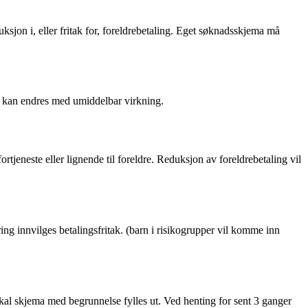
ksjon i, eller fritak for, foreldrebetaling. Eget søknadsskjema må
e kan endres med umiddelbar virkning.
ortjeneste eller lignende til foreldre. Reduksjon av foreldrebetaling vil
g innvilges betalingsfritak. (barn i risikogrupper vil komme inn
skal skjema med begrunnelse fylles ut. Ved henting for sent 3 ganger