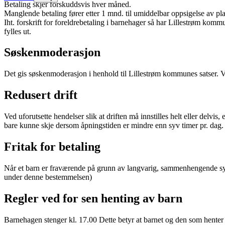
Betaling skjer forskuddsvis hver måned.
Manglende betaling fører etter 1 mnd. til umiddelbar oppsigelse av pl
Iht. forskrift for foreldrebetaling i barnehager så har Lillestrøm kom
fylles ut.
Søskenmoderasjon
Det gis søskenmoderasjon i henhold til Lillestrøm kommunes satser. 
Redusert drift
Ved uforutsette hendelser slik at driften må innstilles helt eller delvis
bare kunne skje dersom åpningstiden er mindre enn syv timer pr. dag.
Fritak for betaling
Når et barn er fraværende på grunn av langvarig, sammenhengende sykd
under denne bestemmelsen)
Regler ved for sen henting av barn
Barnehagen stenger kl. 17.00 Dette betyr at barnet og den som henter 