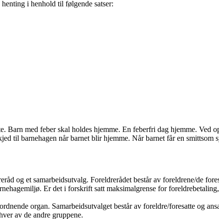
 henting i henhold til følgende satser:
 ute. Barn med feber skal holdes hjemme. En feberfri dag hjemme. Ved op
jed til barnehagen når barnet blir hjemme. Når barnet får en smittsom 
åd og et samarbeidsutvalg. Foreldrerådet består av foreldrene/de foresatt
agemiljø. Er det i forskrift satt maksimalgrense for foreldrebetaling, 
nende organ. Samarbeidsutvalget består av foreldre/foresatte og ansatt
n hver av de andre gruppene.