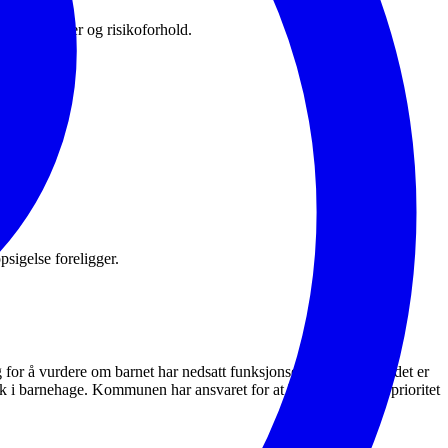
, aktiviteter og risikoforhold.
psigelse foreligger.
ng for å vurdere om barnet har nedsatt funksjonsevne. Barn som det er
ak i barnehage. Kommunen har ansvaret for at barn med rett til prioritet