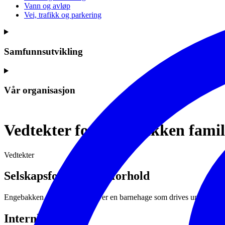
Vann og avløp
Vei, trafikk og parkering
Samfunnsutvikling
Vår organisasjon
Vedtekter for Engebakken fami
Vedtekter
Selskapsform og eierforhold
Engebakken familiebarnehage er en barnehage som drives under delt a
Internkontroll