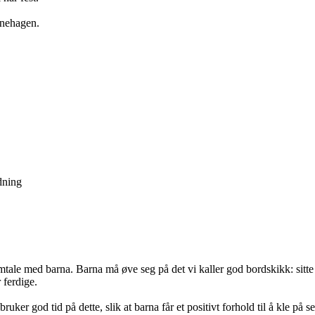
rnehagen.
dning
tale med barna. Barna må øve seg på det vi kaller god bordskikk: sitte i 
 ferdige.
uker god tid på dette, slik at barna får et positivt forhold til å kle på s