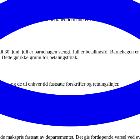
tlig på fastsatt skjema med to kalendermåneds varsel, fra 1. i påfølgen
30. juni, juli er barnehagen stengt. Juli er betalingsfri. Barnehagen er 
 Dette gir ikke grunn for betalingsfritak.
og de til enhver tid fastsatte forskrifter og retningslinjer.
til ettermiddagen. Barnehagen serverer frokost med drikke + et varmt m
ende makspris fastsatt av departementet. Det gis fortløpende varsel ved e