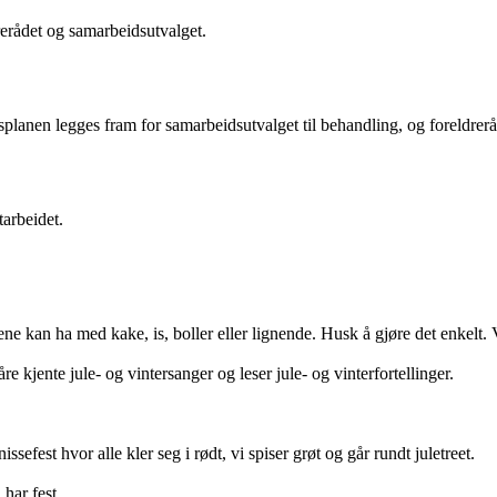
rerådet og samarbeidsutvalget.
planen legges fram for samarbeidsutvalget til behandling, og foreldreråde
tarbeidet.
ene kan ha med kake, is, boller eller lignende. Husk å gjøre det enkelt. 
re kjente jule- og vintersanger og leser jule- og vinterfortellinger.
ssefest hvor alle kler seg i rødt, vi spiser grøt og går rundt juletreet.
 har fest.