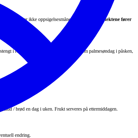
de måned. Juli er ikke oppsigelsesmåned.
Brudd på vedtektene fører
stengt i romjulen f.o.m. lille julaften, og f.o.m palmesøndag i påsken,
åltid / brød en dag i uken. Frukt serveres på ettermiddagen.
ventuell endring.