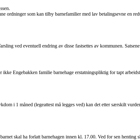
assen.
mune ordninger som kan tilby barnefamilier med lav betalingsevne en redu
Varsling ved eventuell endring av disse fastsettes av kommunen. Satsen
, er ikke Engebakken familie barnehage erstatningspliktig for tapt arbeidsf
om i 1 måned (legeattest må legges ved) kan det etter særskilt vurderin
barnet skal ha forlatt barnehagen innen kl. 17.00. Ved for sen henting 