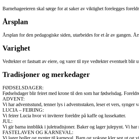
Barnehageeieren skal sørge for at saker av viktighet forelegges foreld
Årsplan
Årsplan for den pedagogiske siden, utarbeides for et år av gangen. Års
Varighet
Vedtekter er fastsatt av eiere, og varer til nye vedtekter eventuelt blir u
Tradisjoner og merkedager
FØDSELSDAGER:
Fødselsdager blir feiret med krone til den som har fødselsdag. Foreldr
ADVENT:
Vi har adventsstund, tenner lys i adventsstaken, leser et vers, synger vå
LUCIA – FEIRING:
Vi feirer Lucia hvor vi inviterer foreldre på kaffe og lussekatter.
JUL:
Vi gir barna innblikk i juletradisjoner. Baker og lager julepynt. Vi har ni
FASTELAVEN OG KARNEVAL:
Vi lager boller og pynter til karneval. Barn og voksne kler seg ut og vi