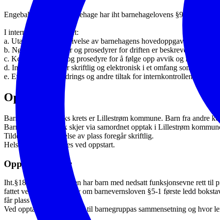
Engebakken familiebarnehage har iht barnehagelovens §9 et internkontro
I internkontrollen er det:
a. Utarbeidet en beskrivelse av barnehagens hovedoppgaver, mål og o
b. Nødvendige rutiner og prosedyrer for driften er beskrevet
c. Kontrollskjemaer og prosedyre for å følge opp avvik og risiko for 
d. Internkontrollen er skriftlig og elektronisk i et omfang som er nødv
e. Evaluering, forbedrings og andre tiltak for internkontrollen er beskr
Opptak
Barnehagens opptaks krets er Lillestrøm kommune. Barn fra andre kom
Barnehagens opptak skjer via samordnet opptak i Lillestrøm kommune. Opp
Tildeling og oppsigelse av plass foregår skriftlig.
Helseerklæring kreves ved oppstart.
Opptakskriterier
Iht.§18 i barnehageloven har barn med nedsatt funksjonsevne rett til 
fattet vedtak om etter lov om barnevernsloven §5-1 første ledd bokstav 
får plass i barnehage.
Ved opptak tas det hensyn til barnegruppas sammensetning og hvor len