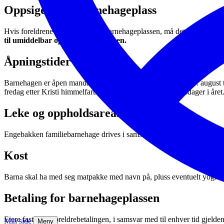
Oppsigelse av barnehageplass
Hvis foreldrene ønsker å si opp barnehageplassen, må dette skje skrif
til umiddelbar oppsigelse av plassen.
Åpningstider
Barnehagen er åpen mandag – fredag kl. 07.00 – 17.00 Fra 1. august til 
fredag etter Kristi himmelfartsdag og har fem planleggingsdager i året.
Leke og oppholdsareal
Engebakken familiebarnehage drives i samsvar med «Lov om barnehager» 
Kost
Barna skal ha med seg matpakke med navn på, pluss eventuelt yoghurt 
Betaling for barnehageplassen
Eiere fastsetter foreldrebetalingen, i samsvar med til enhver tid gjeld
Min side
Meny