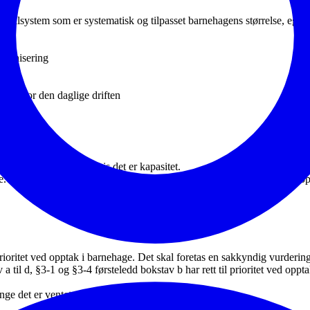
llsystem som er systematisk og tilpasset barnehagens størrelse, egenart
rganisering
avvik
endig for den daglige driften
evet.
muner kan få plass hvis det er kapasitet.
tak foretas av eiere. Plass tildeles frem til skolestart, eller til en op
prioritet ved opptak i barnehage. Det skal foretas en sakkyndig vurderi
a til d, §3-1 og §3-4 førsteledd bokstav b har rett til prioritet ved oppt
ge det er ventet på plass.