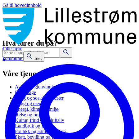
Gå til hovedinnhold
Hva lurer du på?
Lillestrøm
kommune
Søk
Våre tjenester
Avfall og gjenvinning
Barnehage
Bolig og sosiale tjenester
Bygg og eiendom
Energi, klima og miljø
Helse og omsorg
Kultur, fritid og friluftsliv
Landbruk og natur
Politikk og administrasjon
Skatt, bevilling og næring