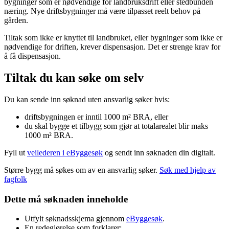
bygninger som er nødvendige for landbruksdrift eller stedbunden
næring. Nye driftsbygninger må være tilpasset reelt behov på
gården.
Tiltak som ikke er knyttet til landbruket, eller bygninger som ikke er
nødvendige for driften, krever dispensasjon. Det er strenge krav for
å få dispensasjon.
Tiltak du kan søke om selv
Du kan sende inn søknad uten ansvarlig søker hvis:
driftsbygningen er inntil 1000 m² BRA, eller
du skal bygge et tilbygg som gjør at totalarealet blir maks
1000 m² BRA.
Fyll ut
veilederen i eByggesøk
og sendt inn søknaden din digitalt.
Større bygg må søkes om av en ansvarlig søker.
Søk med hjelp av
fagfolk
Dette må søknaden inneholde
Utfylt søknadsskjema gjennom
eByggesøk
.
En redegjørelse som forklarer: