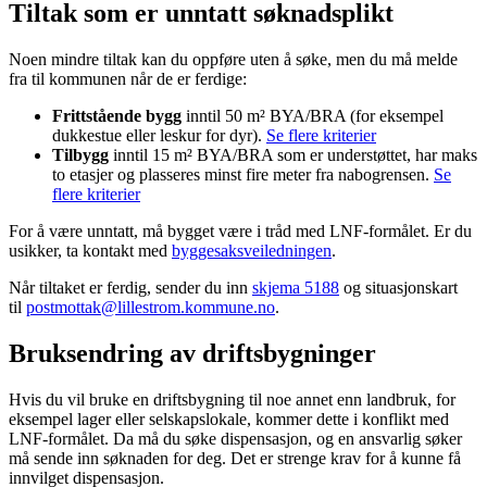
Tiltak som er unntatt søknadsplikt
Noen mindre tiltak kan du oppføre uten å søke, men du må melde
fra til kommunen når de er ferdige:
Frittstående bygg
inntil 50 m² BYA/BRA (for eksempel
dukkestue eller leskur for dyr).
Se flere kriterier
Tilbygg
inntil 15 m² BYA/BRA som er understøttet, har maks
to etasjer og plasseres minst fire meter fra nabogrensen.
Se
flere kriterier
For å være unntatt, må bygget være i tråd med LNF-formålet. Er du
usikker, ta kontakt med
byggesaksveiledningen
.
Når tiltaket er ferdig, sender du inn
skjema 5188
og situasjonskart
til
postmottak@lillestrom.kommune.no
.
Bruksendring av driftsbygninger
Hvis du vil bruke en driftsbygning til noe annet enn landbruk, for
eksempel lager eller selskapslokale, kommer dette i konflikt med
LNF-formålet. Da må du søke dispensasjon, og en ansvarlig søker
må sende inn søknaden for deg. Det er strenge krav for å kunne få
innvilget dispensasjon.