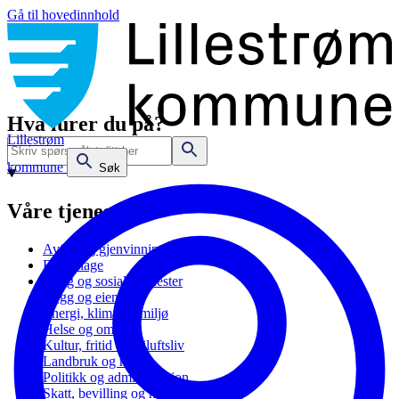
Gå til hovedinnhold
Hva lurer du på?
Lillestrøm
kommune
Søk
Våre tjenester
Avfall og gjenvinning
Barnehage
Bolig og sosiale tjenester
Bygg og eiendom
Energi, klima og miljø
Helse og omsorg
Kultur, fritid og friluftsliv
Landbruk og natur
Politikk og administrasjon
Skatt, bevilling og næring