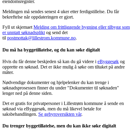
eiendomsregister.
Meldingen må sendes senest 4 uker etter ferdigstillelse. Du får
bekreftelse når oppdateringen er gjort.
Fyll ut skjemaet
Melding om frittliggende bygning eller tilbygg som
er unntatt søknadsplikt
og send det
til
postmottak@lillestrom.kommune.no
.
Du må ha byggetillatelse, og du kan søke digitalt
Hvis du får denne beskjeden så kan du gå videre i
eByggesøk
og
opprette en søknad. Det er ikke mulig å søke om tiltaket på andre
måter.
Nødvendige dokumenter og hjelpelenker du kan trenge i
søknadsprosessen finner du under "Dokumenter til søknaden"
lenger ned på denne siden.
Det er gratis for privatpersoner i Lillestrøm kommune å sende en
søknad via eByggesøk, men du må likevel betale for
saksbehandlingen.
Se gebyroversikten vår
.
Du trenger byggetillatelse, men du kan ikke søke digitalt