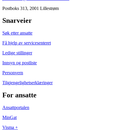
Postboks 313, 2001 Lillestrøm
Snarveier
Søk etter ansatte
Få hjelp av servicesenteret
Ledige stillinger
Innsyn og postliste
Personvern
Tilgjengelighetserklæringer
For ansatte
Ansattportalen
MinGat
Visma +