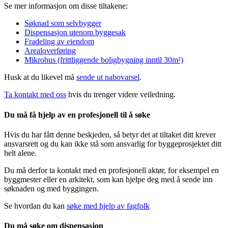
Se mer informasjon om disse tiltakene:
Søknad som selvbygger
Dispensasjon utenom byggesak
Fradeling av eiendom
Arealoverføring
Mikrohus (frittliggende boligbygning inntil 30m²)
Husk at du likevel må
sende ut nabovarsel
.
Ta kontakt med oss
hvis du trenger videre veiledning.
Du må få hjelp av en profesjonell til å søke
Hvis du har fått denne beskjeden, så betyr det at tiltaket ditt krever
ansvarsrett og du kan ikke stå som ansvarlig for byggeprosjektet ditt
helt alene.
Du må derfor ta kontakt med en profesjonell aktør, for eksempel en
byggmester eller en arkitekt, som kan hjelpe deg med å sende inn
søknaden og med byggingen.
Se hvordan du kan
søke med hjelp av fagfolk
Du må søke om dispensasjon