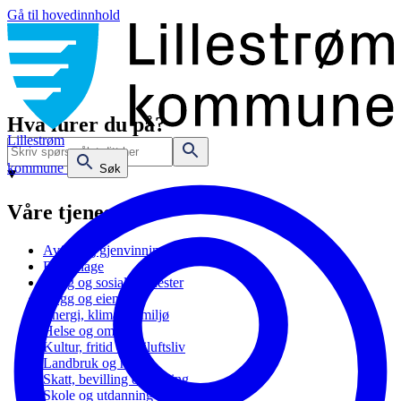
Gå til hovedinnhold
Hva lurer du på?
Lillestrøm
kommune
Søk
Våre tjenester
Avfall og gjenvinning
Barnehage
Bolig og sosiale tjenester
Bygg og eiendom
Energi, klima og miljø
Helse og omsorg
Kultur, fritid og friluftsliv
Landbruk og natur
Skatt, bevilling og næring
Skole og utdanning