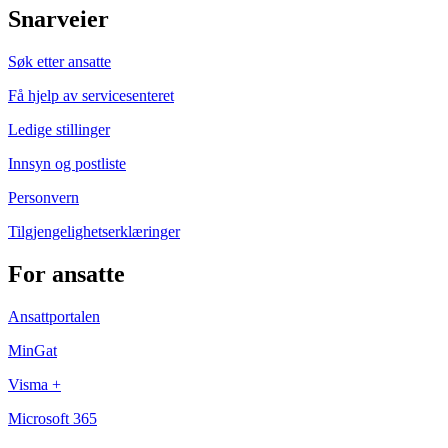
Snarveier
Søk etter ansatte
Få hjelp av servicesenteret
Ledige stillinger
Innsyn og postliste
Personvern
Tilgjengelighetserklæringer
For ansatte
Ansattportalen
MinGat
Visma +
Microsoft 365