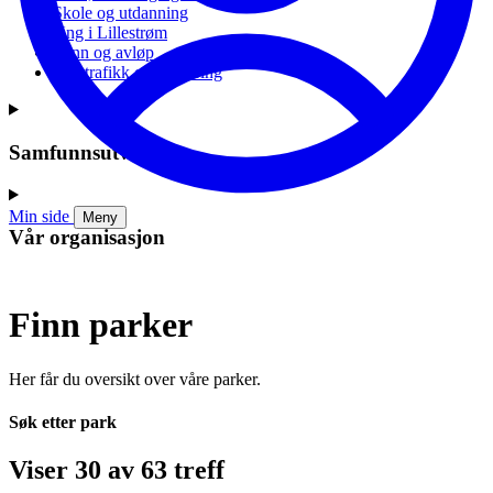
Skole og utdanning
Ung i Lillestrøm
Vann og avløp
Vei, trafikk og parkering
Samfunnsutvikling
Min side
Meny
Vår organisasjon
Finn parker
Her får du oversikt over våre parker.
Søk etter park
Viser 30 av 63 treff