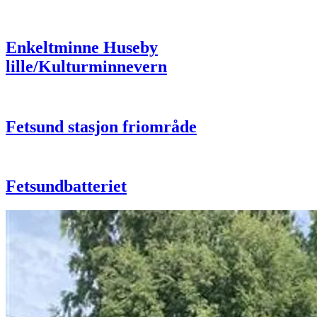
Enkeltminne Huseby
lille/Kulturminnevern
Fetsund stasjon friområde
Fetsundbatteriet