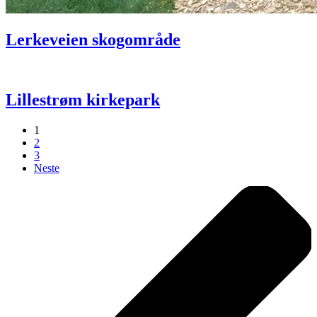
Lerkeveien skogområde
Lillestrøm kirkepark
1
2
3
Neste