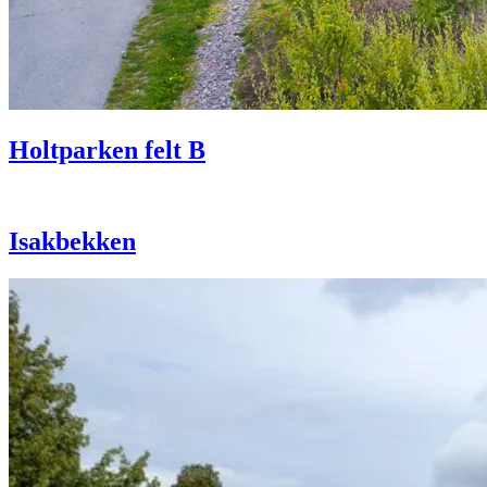
Holtparken felt B
Isakbekken