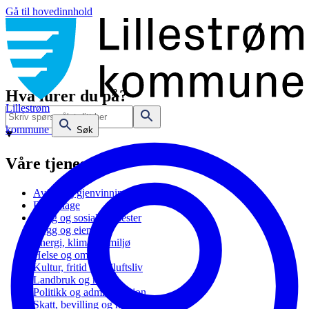
Gå til hovedinnhold
Hva lurer du på?
Lillestrøm
kommune
Søk
Våre tjenester
Avfall og gjenvinning
Barnehage
Bolig og sosiale tjenester
Bygg og eiendom
Energi, klima og miljø
Helse og omsorg
Kultur, fritid og friluftsliv
Landbruk og natur
Politikk og administrasjon
Skatt, bevilling og næring