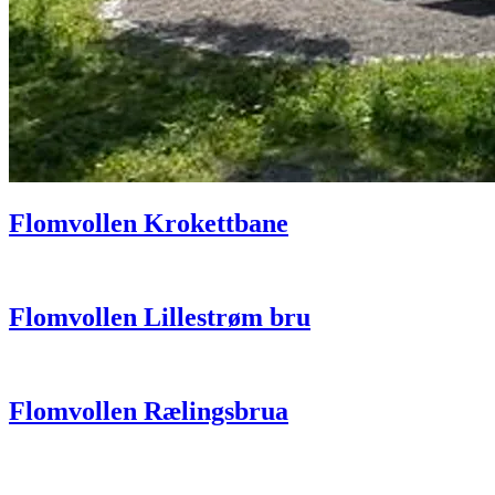
Flomvollen Krokettbane
Flomvollen Lillestrøm bru
Flomvollen Rælingsbrua