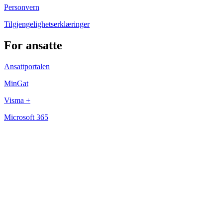
Personvern
Tilgjengelighetserklæringer
For ansatte
Ansattportalen
MinGat
Visma +
Microsoft 365