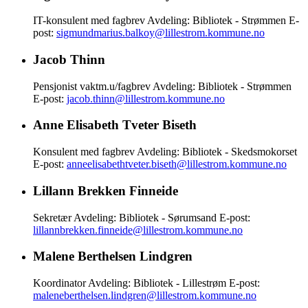
IT-konsulent med fagbrev
Avdeling: Bibliotek - Strømmen
E-
post:
sigmundmarius.balkoy@lillestrom.kommune.no
Jacob Thinn
Pensjonist vaktm.u/fagbrev
Avdeling: Bibliotek - Strømmen
E-post:
jacob.thinn@lillestrom.kommune.no
Anne Elisabeth Tveter Biseth
Konsulent med fagbrev
Avdeling: Bibliotek - Skedsmokorset
E-post:
anneelisabethtveter.biseth@lillestrom.kommune.no
Lillann Brekken Finneide
Sekretær
Avdeling: Bibliotek - Sørumsand
E-post:
lillannbrekken.finneide@lillestrom.kommune.no
Malene Berthelsen Lindgren
Koordinator
Avdeling: Bibliotek - Lillestrøm
E-post:
maleneberthelsen.lindgren@lillestrom.kommune.no