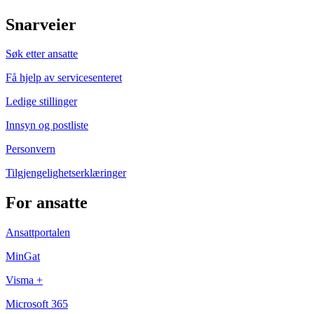
Snarveier
Søk etter ansatte
Få hjelp av servicesenteret
Ledige stillinger
Innsyn og postliste
Personvern
Tilgjengelighetserklæringer
For ansatte
Ansattportalen
MinGat
Visma +
Microsoft 365