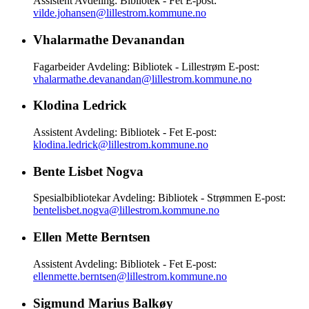
Assistent
Avdeling: Bibliotek - Fet
E-post:
vilde.johansen@lillestrom.kommune.no
Vhalarmathe Devanandan
Fagarbeider
Avdeling: Bibliotek - Lillestrøm
E-post:
vhalarmathe.devanandan@lillestrom.kommune.no
Klodina Ledrick
Assistent
Avdeling: Bibliotek - Fet
E-post:
klodina.ledrick@lillestrom.kommune.no
Bente Lisbet Nogva
Spesialbibliotekar
Avdeling: Bibliotek - Strømmen
E-post:
bentelisbet.nogva@lillestrom.kommune.no
Ellen Mette Berntsen
Assistent
Avdeling: Bibliotek - Fet
E-post:
ellenmette.berntsen@lillestrom.kommune.no
Sigmund Marius Balkøy