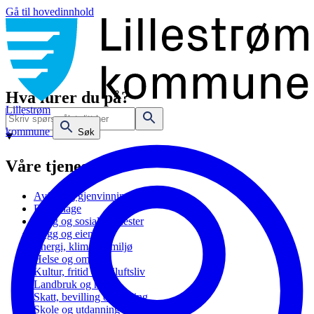
Gå til hovedinnhold
Hva lurer du på?
Lillestrøm
kommune
Søk
Våre tjenester
Avfall og gjenvinning
Barnehage
Bolig og sosiale tjenester
Bygg og eiendom
Energi, klima og miljø
Helse og omsorg
Kultur, fritid og friluftsliv
Landbruk og natur
Skatt, bevilling og næring
Skole og utdanning