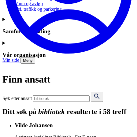
Vann og avløp
Vei, trafikk og parkering
Samfunnsutvikling
Vår organisasjon
Min side
Meny
Finn ansatt
Søk etter ansatt
Ditt søk på
bibliotek
resulterte i 58 treff
Vilde Johansen