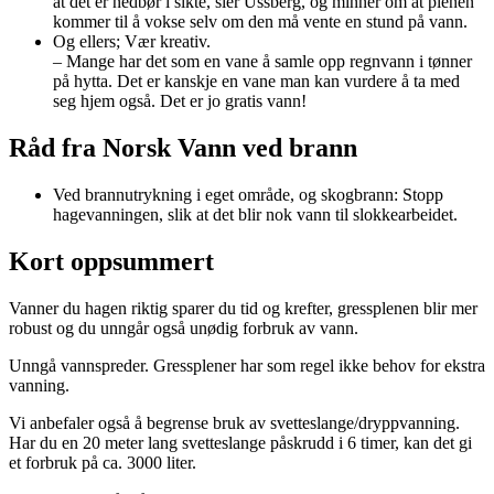
at det er nedbør i sikte, sier Ussberg, og minner om at plenen
kommer til å vokse selv om den må vente en stund på vann.
Og ellers; Vær kreativ.
– Mange har det som en vane å samle opp regnvann i tønner
på hytta. Det er kanskje en vane man kan vurdere å ta med
seg hjem også. Det er jo gratis vann!
Råd fra Norsk Vann ved brann
Ved brannutrykning i eget område, og skogbrann: Stopp
hagevanningen, slik at det blir nok vann til slokkearbeidet.
Kort oppsummert
Vanner du hagen riktig sparer du tid og krefter, gressplenen blir mer
robust og du unngår også unødig forbruk av vann.
Unngå vannspreder. Gressplener har som regel ikke behov for ekstra
vanning.
Vi anbefaler også å begrense bruk av svetteslange/dryppvanning.
Har du en 20 meter lang svetteslange påskrudd i 6 timer, kan det gi
et forbruk på ca. 3000 liter.