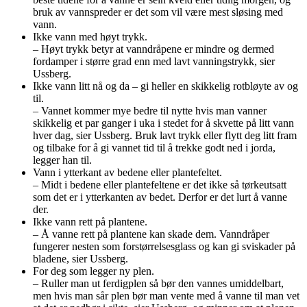
bruk av vannspreder er det som vil være mest sløsing med
vann.
Ikke vann med høyt trykk.
– Høyt trykk betyr at vanndråpene er mindre og dermed
fordamper i større grad enn med lavt vanningstrykk, sier
Ussberg.
Ikke vann litt nå og da – gi heller en skikkelig rotbløyte av og
til.
– Vannet kommer mye bedre til nytte hvis man vanner
skikkelig et par ganger i uka i stedet for å skvette på litt vann
hver dag, sier Ussberg. Bruk lavt trykk eller flytt deg litt fram
og tilbake for å gi vannet tid til å trekke godt ned i jorda,
legger han til.
Vann i ytterkant av bedene eller plantefeltet.
– Midt i bedene eller plantefeltene er det ikke så tørkeutsatt
som det er i ytterkanten av bedet. Derfor er det lurt å vanne
der.
Ikke vann rett på plantene.
– Å vanne rett på plantene kan skade dem. Vanndråper
fungerer nesten som forstørrelsesglass og kan gi sviskader på
bladene, sier Ussberg.
For deg som legger ny plen.
– Ruller man ut ferdigplen så bør den vannes umiddelbart,
men hvis man sår plen bør man vente med å vanne til man vet