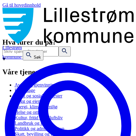
Gå til hovedinnhold
Hva lurer du på?
Lillestrøm
kommune
Søk
Våre tjenester
Avfall og gjenvinning
Barnehage
Bolig og sosiale tjenester
Bygg og eiendom
Energi, klima og miljø
Helse og omsorg
Kultur, fritid og friluftsliv
Landbruk og natur
Politikk og administrasjon
Skatt, bevilling og næring