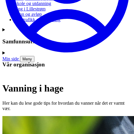
Skole og utdanning
Ung i Lillestrøm
Vann og avløp
Vei, trafikk og parkering
Samfunnsutvikling
Min side
Meny
Vår organisasjon
Vanning i hage
Her kan du lese gode tips for hvordan du vanner når det er varmt
vær.