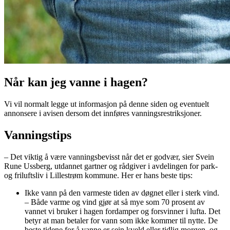
Når kan jeg vanne i hagen?
Vi vil normalt legge ut informasjon på denne siden og eventuelt
annonsere i avisen dersom det innføres vanningsrestriksjoner.
Vanningstips
– Det viktig å være vanningsbevisst når det er godvær, sier Svein
Rune Ussberg, utdannet gartner og rådgiver i avdelingen for park-
og friluftsliv i Lillestrøm kommune. Her er hans beste tips:
Ikke vann på den varmeste tiden av døgnet eller i sterk vind.
– Både varme og vind gjør at så mye som 70 prosent av
vannet vi bruker i hagen fordamper og forsvinner i lufta. Det
betyr at man betaler for vann som ikke kommer til nytte. De
beste tidene for å vanne er sein kveld eller tidlig morgen, og