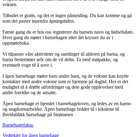
voksen.
Tilbudet er gratis, og det er ingen påmelding. Du kan komme og gå
som det passer innenfor åpningstiden.
Første gang du er hos oss registrerer du barnets navn og fødselsdato.
Hver gang du møter i barnehagen etter det krysser du av i
oppmøteboka.
Vi tilpasser våre aktiviteter og samlinger til alderen på barna, og
barna bestemmer selv om de vil delta. Ta med matpakke, og
eventuelt vogn til å sove i.
I åpen barnehage møter barn andre barn, og de voksne kan knytte
kontakter med andre voksne som er hjemme på dagtid. Her er det
mulighet til å drøfte utfordringer og dele gode opplevelser med
andre foreldre og de ansatte.
Åpen barnehage er hjemlet i barnehageloven, og ledes av en barne-
og ungdomsarbeider. Åpen barnehage holder til i lokalene til
Breidablikk barnehage på Strømmen
Barnehagefakta.
Vedtekter for åpen barnehage