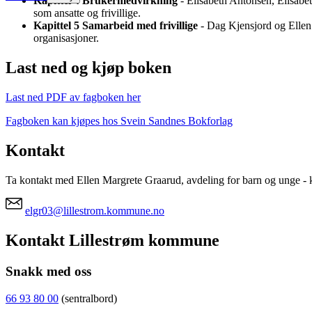
Kapittel 4 Brukermedvirkning
- Elisabeth Antonsen, Elisabe
som ansatte og frivillige.
Kapittel 5 Samarbeid med frivillige
- Dag Kjensjord og Ellen 
organisasjoner.
Last ned og kjøp boken
Last ned PDF av fagboken her
Fagboken kan kjøpes hos Svein Sandnes Bokforlag
Kontakt
Ta kontakt med Ellen Margrete Graarud, avdeling for barn og unge - k
elgr03@lillestrom.kommune.no
Kontakt Lillestrøm kommune
Snakk med oss
66 93 80 00
(sentralbord)