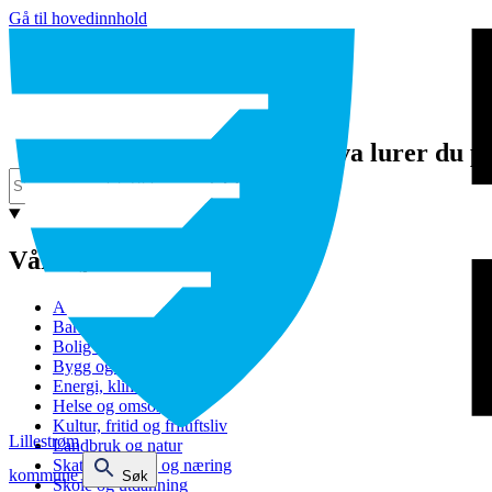
Gå til hovedinnhold
Hva lurer du p
Våre tjenester
Avfall og gjenvinning
Barnehage
Bolig og sosiale tjenester
Bygg og eiendom
Energi, klima og miljø
Helse og omsorg
Kultur, fritid og friluftsliv
Lillestrøm
Landbruk og natur
Skatt, bevilling og næring
kommune
Søk
Skole og utdanning