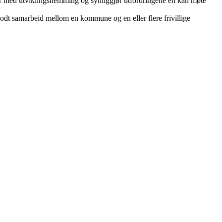
ner med utviklingshemming og synliggjør utfordringene en kan møte
odt samarbeid mellom en kommune og en eller flere frivillige