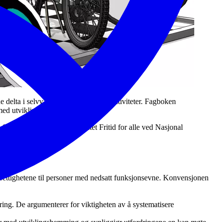
lta i selvvalgte kultur- og fritidsaktiviteter. Fagboken
r med utviklingshemming.
 Sørøst-Norge og knutepunktet Fritid for alle ved Nasjonal
rettighetene til personer med nedsatt funksjonsevne. Konvensjonen
ng. De argumenterer for viktigheten av å systematisere