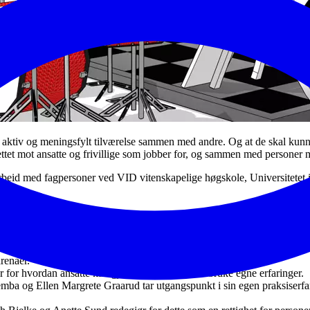
tiv og meningsfylt tilværelse sammen med andre. Og at de skal kunne de
rettet mot ansatte og frivillige som jobber for, og sammen med persone
arbeid med fagpersoner ved VID vitenskapelige høgskole, Universitetet i
gshemming
- professor Inger Marie Lid presenterer FNs konvensjon om 
arenaer.
r for hvordan ansatte kan gjøre dette gjennom å bruke egne erfaringer.
a og Ellen Margrete Graarud tar utgangspunkt i sin egen praksiserfari