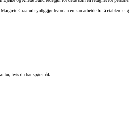
th Bjelke og Anette Sund redegjør for dette som en rettighet for perso
Margrete Graarud synliggjør hvordan en kan arbeide for å etablere et g
ultur, hvis du har spørsmål.