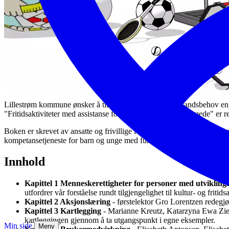
Lillestrøm kommune ønsker å tilby innbyggere med bistandsbehov en ak
"Fritidsaktiviteter med assistanse for voksne utviklingshemmede" er 
Boken er skrevet av ansatte og frivillige i Lillestrøm kommune i sam
kompetansetjeneste for barn og unge med funksjonsnedsettelser.
Innhold
Kapittel 1 Menneskerettigheter for personer med utviklin
utfordrer vår forståelse rundt tilgjengelighet til kultur- og fritids
Kapittel 2 Aksjonslæring
- førstelektor Gro Lorentzen redegjø
Kapittel 3 Kartlegging
- Marianne Kreutz, Katarzyna Ewa Ziemb
kartleggingen gjennom å ta utgangspunkt i egne eksempler.
Min side
Meny