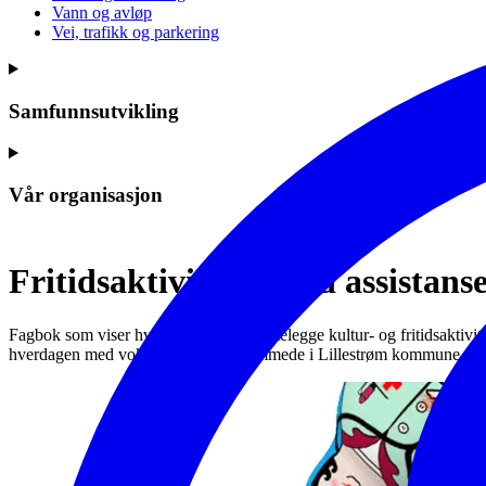
Vann og avløp
Vei, trafikk og parkering
Samfunnsutvikling
Vår organisasjon
Fritidsaktiviteter med assistan
Fagbok som viser hvordan en kan tilrettelegge kultur- og fritidsaktiv
hverdagen med voksne utviklingshemmede i Lillestrøm kommune.