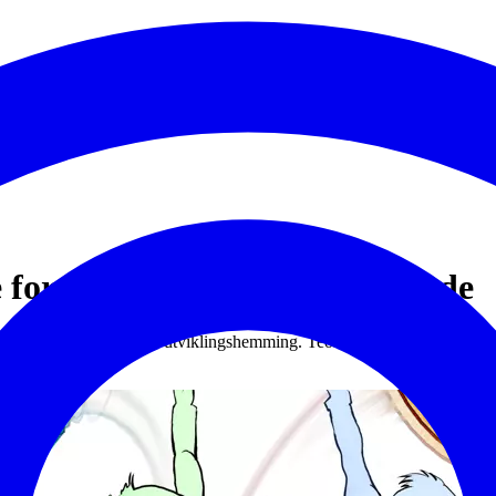
se for voksne utviklingshemmede
iteter for mennesker med utviklingshemming. Teori og metoder i fagboken