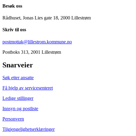
Besøk oss
Rådhuset, Jonas Lies gate 18, 2000 Lillestrøm
Skriv til oss
postmottak@lillestrom.kommune.no
Postboks 313, 2001 Lillestrøm
Snarveier
Søk etter ansatte
Få hjelp av servicesenteret
Ledige stillinger
Innsyn og postliste
Personvern
Tilgjengelighetserklæringer