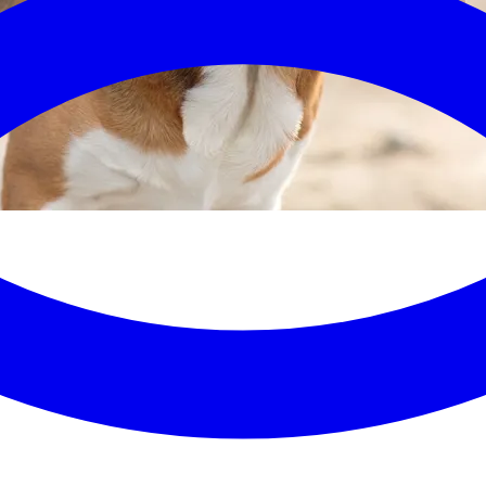
ven
phevet av kommunestyret
9. oktober 2024
.