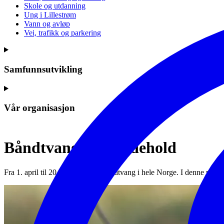
Skole og utdanning
Ung i Lillestrøm
Vann og avløp
Vei, trafikk og parkering
Samfunnsutvikling
Vår organisasjon
Båndtvang og hundehold
Fra 1. april til 20. august er det båndtvang i hele Norge. I denne per