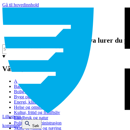
Gå til hovedinnhold
Hva lurer du p
Våre tjenester
Avfall og gjenvinning
Barnehage
Bolig og sosiale tjenester
Bygg og eiendom
Energi, klima og miljø
Helse og omsorg
Kultur, fritid og friluftsliv
Lillestrøm
Landbruk og natur
Politikk og administrasjon
kommune
Søk
Skatt, bevilling og næring