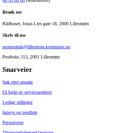
66 93 80 00
(sentralbord)
Besøk oss
Rådhuset, Jonas Lies gate 18, 2000 Lillestrøm
Skriv til oss
postmottak@lillestrom.kommune.no
Postboks 313, 2001 Lillestrøm
Snarveier
Søk etter ansatte
Få hjelp av servicesenteret
Ledige stillinger
Innsyn og postliste
Personvern
Tilgjengelighetserklæringer