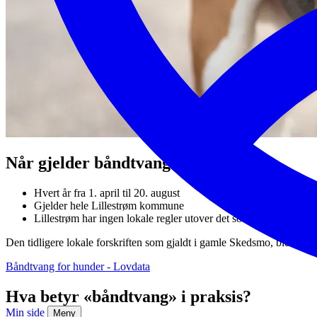
Når gjelder båndtvang?
Hvert år fra 1. april til 20. august
Gjelder hele Lillestrøm kommune
Lillestrøm har ingen lokale regler utover det som står i
Hundelo
Den tidligere lokale forskriften som gjaldt i gamle Skedsmo, ble op
Båndtvang for hunder - Lovdata
Hva betyr «båndtvang» i praksis?
Min side
Meny