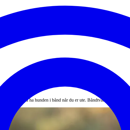
ioden må du alltid ha hunden i bånd når du er ute. Båndtvangen skal besk