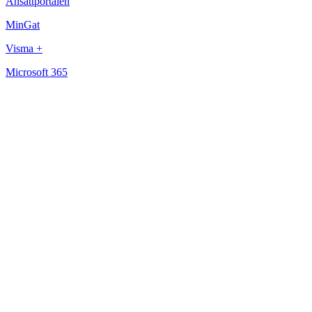
Ansattportalen
MinGat
Visma +
Microsoft 365