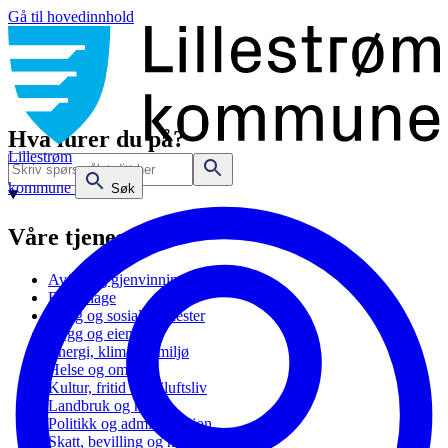
Gå til hovedinnhold
Hva lurer du på?
Lillestrøm
kommune
Søk
Våre tjenester
Avfall og gjenvinning
Barnehage
Bolig og sosiale tjenester
Bygg og eiendom
Energi, klima og miljø
Helse og omsorg
Kultur, fritid og friluftsliv
Landbruk og natur
Politikk og administrasjon
Skatt, bevilling og næring