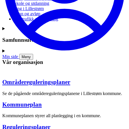
Skole og utdanning
Ung i Lillestrøm
Vann og avløp
Vei, trafikk og parkering
Samfunnsutvikling
Min side
Meny
Vår organisasjon
Områdereguleringsplaner
Se de pågående områdereguleringsplanene i Lillestrøm kommune.
Kommuneplan
Kommuneplanen styrer all planlegging i en kommune.
Reguleringsplaner