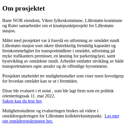
Om prosjektet
Bane NOR eiendom, Viken fylkeskommune, Lillestrøm kommune
og Ruter samarbeider om et knutepunktprosjekt for Lillestrøm
stasjon.
Målet med prosjektet var å foreslå en utforming av området rundt
Lillestrøm stasjon som sikrer tilstrekkelig fremtidig kapasitet og
fremkommelighet for transportmidlene i området, utforming på
myke trafikanters premisser, en løsning for parkering/taxi, samt
byutvikling av områdene rundt. Arbeidet omfatter utvikling av både
transportetatenes egne arealer og de offentlige byrommene.
Prosjektet utarbeidet tre mulighetsstudier som viser noen hovedgrep
for hvordan området kan se ut i fremtiden.
Disse ble evaluert i et notat , som ble lagt frem som en politisk
orienteringssak 11. mai 2022.
Saken kan du lese her
.
Mulighetsstudiene og evalueringen brukes nå videre i
områdereguleringen for Lillestrøm kollektivknutepunkt.
Les mer
om områdereguleringen her.