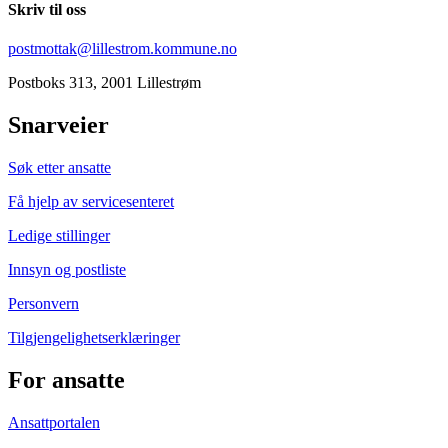
Skriv til oss
postmottak@lillestrom.kommune.no
Postboks 313, 2001 Lillestrøm
Snarveier
Søk etter ansatte
Få hjelp av servicesenteret
Ledige stillinger
Innsyn og postliste
Personvern
Tilgjengelighetserklæringer
For ansatte
Ansattportalen