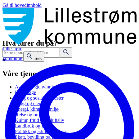
Gå til hovedinnhold
Hva lurer du på?
Lillestrøm
kommune
Søk
Våre tjenester
Avfall og gjenvinning
Barnehage
Bolig og sosiale tjenester
Bygg og eiendom
Energi, klima og miljø
Helse og omsorg
Kultur, fritid og friluftsliv
Landbruk og natur
Politikk og administrasjon
Skatt, bevilling og næring