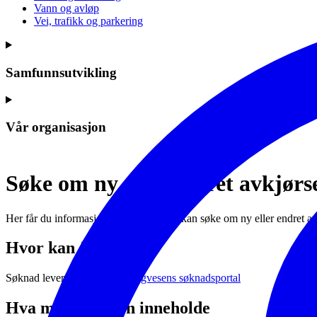
Vann og avløp
Vei, trafikk og parkering
Samfunnsutvikling
Vår organisasjon
Søke om ny eller endret avkjørs
Her får du informasjon om hvordan du kan søke om ny eller endret avkj
Hvor kan jeg søke
Søknad leveres via
Statens vegvesens søknadsportal
Hva må søknaden inneholde