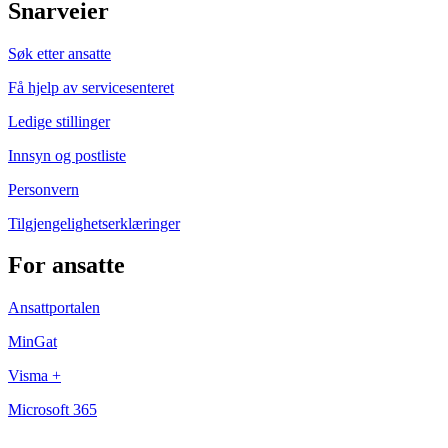
Snarveier
Søk etter ansatte
Få hjelp av servicesenteret
Ledige stillinger
Innsyn og postliste
Personvern
Tilgjengelighetserklæringer
For ansatte
Ansattportalen
MinGat
Visma +
Microsoft 365