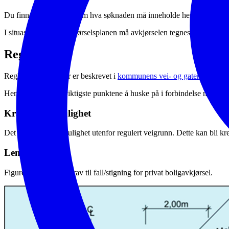
Du finner informasjon om hva søknaden må inneholde her;
Hva må s
I situasjonsplanen/avkjørselsplanen må avkjørselen tegnes inn med bred
Regler
Regler for avkjørsler er beskrevet i
kommunens vei- og gatenorm
.
Her er noen av de viktigste punktene å huske på i forbindelse med utf
Krav til snumulighet
Det er krav til snumulighet utenfor regulert veigrunn. Dette kan bli k
Lengdeprofil
Figuren under viser krav til fall/stigning for privat boligavkjørsel.