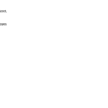
eret.
strøm