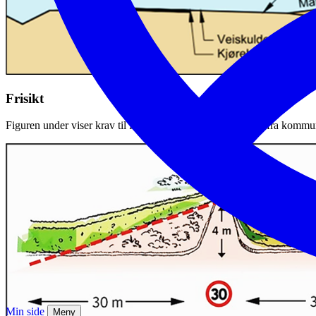
Frisikt
Figuren under viser krav til frisikt for privat boligavkjørsel fra kommu
Min side
Meny