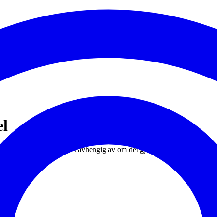
el
ørsel. Prosessen er lik uavhengig av om det gjelder ny eller endret avk