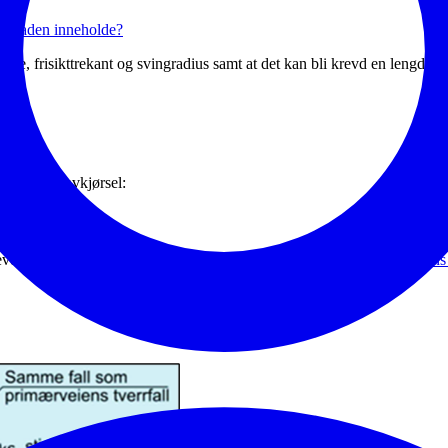
øknaden inneholde?
de, frisikttrekant og svingradius samt at det kan bli krevd en lengdepro
orming av avkjørsel:
revd vist i situasjonsplanen/avkjørselsplanen. Det må da benyttes
Statens