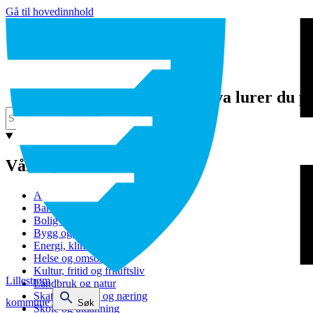
Gå til hovedinnhold
Hva lurer du p
Våre tjenester
Avfall og gjenvinning
Barnehage
Bolig og sosiale tjenester
Bygg og eiendom
Energi, klima og miljø
Helse og omsorg
Kultur, fritid og friluftsliv
Lillestrøm
Landbruk og natur
Skatt, bevilling og næring
kommune
Søk
Skole og utdanning