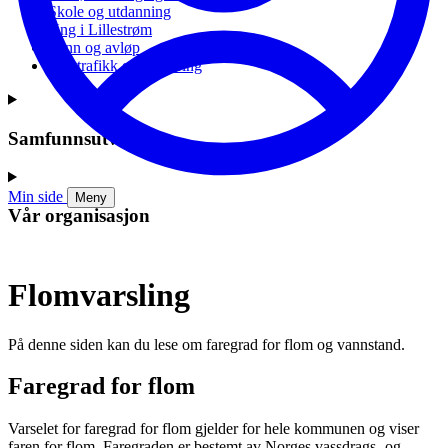
Skole og utdanning
Ung i Lillestrøm
Vann og avløp
Vei, trafikk og parkering
Samfunnsutvikling
Min side
Meny
Vår organisasjon
Flomvarsling
På denne siden kan du lese om faregrad for flom og vannstand.
Faregrad for flom
Varselet for faregrad for flom gjelder for hele kommunen og viser
faren for flom. Faregraden er bestemt av Norges vassdrags- og