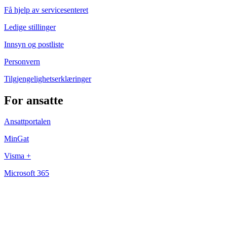
Få hjelp av servicesenteret
Ledige stillinger
Innsyn og postliste
Personvern
Tilgjengelighetserklæringer
For ansatte
Ansattportalen
MinGat
Visma +
Microsoft 365