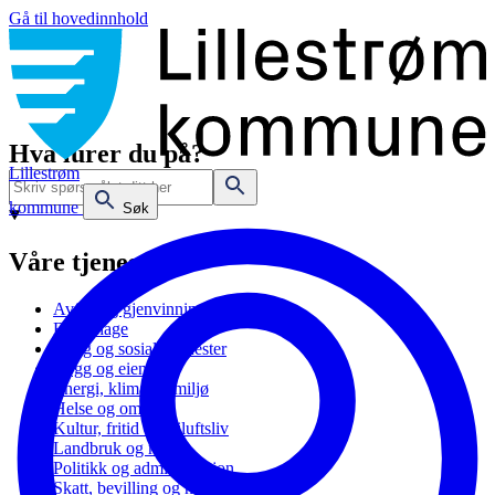
Gå til hovedinnhold
Hva lurer du på?
Lillestrøm
kommune
Søk
Våre tjenester
Avfall og gjenvinning
Barnehage
Bolig og sosiale tjenester
Bygg og eiendom
Energi, klima og miljø
Helse og omsorg
Kultur, fritid og friluftsliv
Landbruk og natur
Politikk og administrasjon
Skatt, bevilling og næring