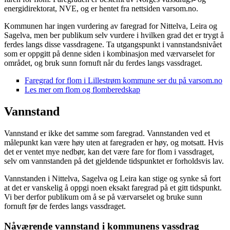
energidirektorat, NVE, og er hentet fra nettsiden varsom.no.
Kommunen har ingen vurdering av faregrad for Nittelva, Leira og
Sagelva, men ber publikum selv vurdere i hvilken grad det er trygt å
ferdes langs disse vassdragene. Ta utgangspunkt i vannstandsnivået
som er oppgitt på denne siden i kombinasjon med værvarselet for
området, og bruk sunn fornuft når du ferdes langs vassdraget.
Faregrad for flom i Lillestrøm kommune ser du på varsom.no
Les mer om flom og flomberedskap
Vannstand
Vannstand er ikke det samme som faregrad. Vannstanden ved et
målepunkt kan være høy uten at faregraden er høy, og motsatt. Hvis
det er ventet mye nedbør, kan det være fare for flom i vassdraget,
selv om vannstanden på det gjeldende tidspunktet er forholdsvis lav.
Vannstanden i Nittelva, Sagelva og Leira kan stige og synke så fort
at det er vanskelig å oppgi noen eksakt faregrad på et gitt tidspunkt.
Vi ber derfor publikum om å se på værvarselet og bruke sunn
fornuft før de ferdes langs vassdraget.
Nåværende vannstand i kommunens vassdrag