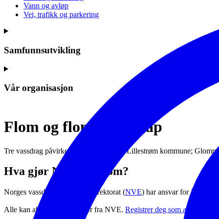
Vann og avløp
Vei, trafikk og parkering
Samfunnsutvikling
Vår organisasjon
Flom og flomberedskap
Tre vassdrag påvirker flomsituasjonen i Lillestrøm kommune; Glomma
Hva gjør NVE ved flom?
Norges vassdrags- og energidirektorat (
NVE
) har ansvar for å varsle
Alle kan abonnere på varsler fra NVE.
Registrer deg som abonnent p