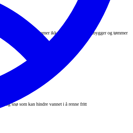
ør og pumper, men vi kommer ikke til den enkelte innbygger og tømmer
s og snø som kan hindre vannet i å renne fritt