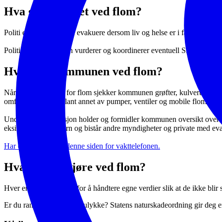
Hva gjør politiet ved flom?
Politi er ansvarlig for å evakuere dersom liv og helse er i fare.
Politiet og kommunen vurderer og koordinerer eventuell SMS-varsling 
Hva gjør kommunen ved flom?
Når det varsles fare for flom sjekker kommunen grøfter, kulverter og 
omfattende sjekk, blant annet av pumper, ventiler og mobile flomvern
Under en flomsituasjon holder og formidler kommunen oversikt over s
eksisterende flomvern og bistår andre myndigheter og private med eva
Har du spørsmål se denne siden for vakttelefonen.
Hva kan du gjøre ved flom?
Hver enkelt har ansvar for å håndtere egne verdier slik at de ikke blir 
Er du rammet av en naturulykke? Statens naturskadeordning gir deg ers