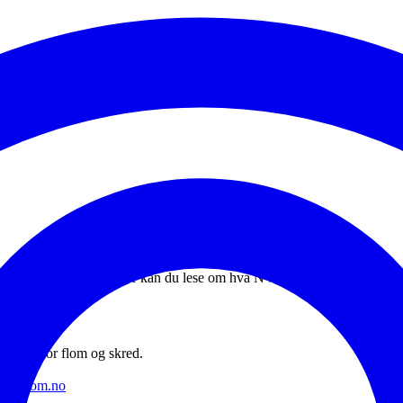
, Nittelva og Leira. Her kan du lese om hva NVE, politi, kommunen og
 om fare for flom og skred.
å varsom.no