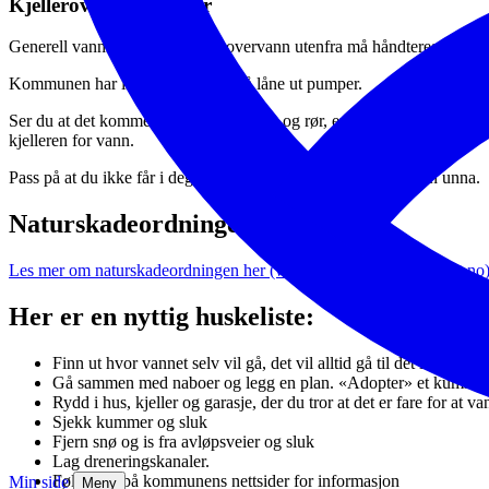
Kjelleroversvømmelser
Generell vanninnstrømning via overvann utenfra må håndteres av forsi
Kommunen har ikke anledning til å låne ut pumper.
Ser du at det kommer vann opp av sluk og rør, er det viktig å
varsle 
kjelleren for vann.
Pass på at du ikke får i deg kjellervann med kloakk. Hold barn unna.
Naturskadeordningen
Les mer om naturskadeordningen her (www.landbruksdirektoratet.no)
Her er en nyttig huskeliste:
Finn ut hvor vannet selv vil gå, det vil alltid gå til det laveste 
Gå sammen med naboer og legg en plan. «Adopter» et kumlokk, og
Rydd i hus, kjeller og garasje, der du tror at det er fare for at
Sjekk kummer og sluk
Fjern snø og is fra avløpsveier og sluk
Lag dreneringskanaler.
Følg med på kommunens nettsider for informasjon
Min side
Meny