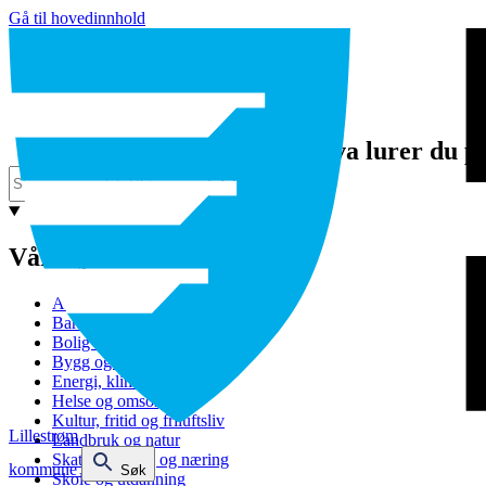
Gå til hovedinnhold
Hva lurer du p
Våre tjenester
Avfall og gjenvinning
Barnehage
Bolig og sosiale tjenester
Bygg og eiendom
Energi, klima og miljø
Helse og omsorg
Kultur, fritid og friluftsliv
Lillestrøm
Landbruk og natur
Skatt, bevilling og næring
kommune
Søk
Skole og utdanning