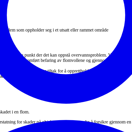
til dem som oppholder seg i et utsatt eller rammet område
andre kritiske punkt der det kan oppstå overvannsproblem. Ved fare for
. Det blir gjennomført befaring av flomvollene og gjennomført møter m
ituasjonen og iverksetter tiltak for å opprettholde kommunens egen t
kuering og berging av verdier.
skadet i en flom.
tatning for skader på objekter det ikke er mulig å forsikre gjennom en a