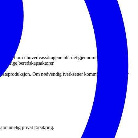
 stor vårflom i hovedvassdragene blir det gjennomført en mer
ed øvrige beredskapsaktører.
jenesteproduksjon. Om nødvendig iverksetter kommunen styrking av
lminnelig privat forsikring.