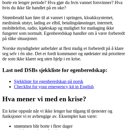
borte en lengre periode? Hva gjør du hvis vannet forsvinner? Hva
hvis du ikke får handlet på en uke?
Strømbrudd kan føre til at vannet i springen, kloakksystemet,
medisinsk utstyr, lading av elbil, betalingsløsninger, internett,
mobiltelefon, radio, kjøleskap og mulighet for matlaging ikke
fungerer som normalt. Egenberedskap handler om å være forberedt
på slike situasjoner.
Norske myndigheter anbefaler at flest mulig er forberedt på å klare
seg selv i én uke. Det er fordi kommuner og nødetater må prioritere
de som ikke klarer seg uten hjelp i en krise.
Last ned DSBs sjekkliste for egenberedskap:
Sjekkliste for egenberedskap på norsk
Checklist for your emergency kit in English
Hva mener vi med en krise?
En krise oppstår når vi ikke lenger har tilgang til tjenester og
funksjoner vi er avhengige av. Eksempler kan være:
strømmen blir borte i flere dager