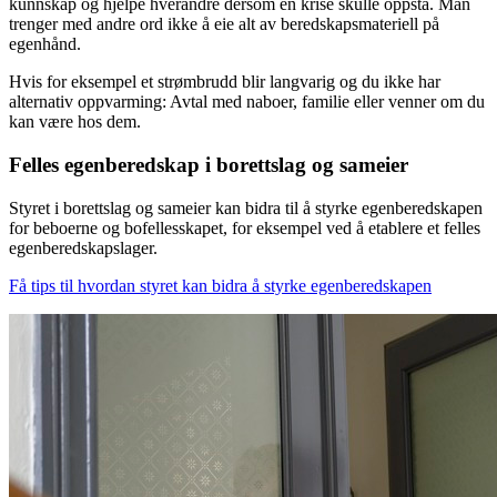
kunnskap og hjelpe hverandre dersom en krise skulle oppstå. Man
trenger med andre ord ikke å eie alt av beredskapsmateriell på
egenhånd.
Hvis for eksempel et strømbrudd blir langvarig og du ikke har
alternativ oppvarming: Avtal med naboer, familie eller venner om du
kan være hos dem.
Felles egenberedskap i borettslag og sameier
Styret i borettslag og sameier kan bidra til å styrke egenberedskapen
for beboerne og bofellesskapet, for eksempel ved å etablere et felles
egenberedskapslager.
Få tips til hvordan styret kan bidra å styrke egenberedskapen