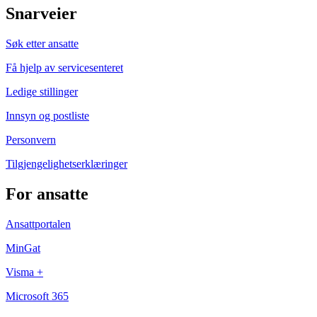
Snarveier
Søk etter ansatte
Få hjelp av servicesenteret
Ledige stillinger
Innsyn og postliste
Personvern
Tilgjengelighetserklæringer
For ansatte
Ansattportalen
MinGat
Visma +
Microsoft 365