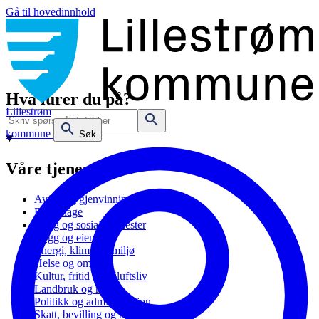
Gå til hovedinnhold
Hva lurer du på?
Lillestrøm
kommune
Søk
Våre tjenester
Avfall og gjenvinning
Barnehage
Bolig og sosiale tjenester
Bygg og eiendom
Energi, klima og miljø
Helse og omsorg
Kultur, fritid og friluftsliv
Landbruk og natur
Politikk og administrasjon
Skatt, bevilling og næring